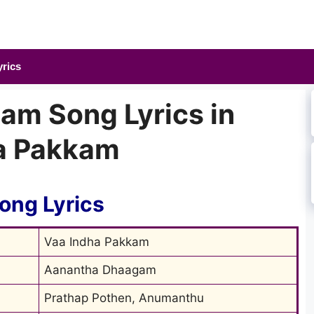
yrics
m Song Lyrics in
ha Pakkam
ng Lyrics
Vaa Indha Pakkam
Aanantha Dhaagam
Prathap Pothen, Anumanthu