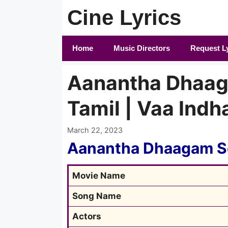
Skip
Cine Lyrics
to
content
Home
Music Directors
Request L
Aanantha Dhaaga
Tamil | Vaa Ind
March 22, 2023
Aanantha Dhaagam So
Movie Name
Song Name
Actors