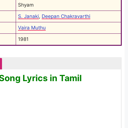
Shyam
S. Janaki
, 
Deepan Chakravarthi
Vaira Muthu
1981
ong Lyrics in Tamil