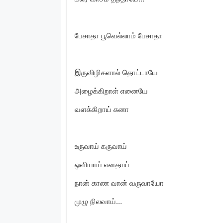
பேசாதா பூவெல்லாம் பேசாதா
இருவிழிகளால் தொட்டாயே
அழைக்கிறாள் எனையே
வளக்கிறாய் கனா
உருவாய் கருவாய்
ஒளியாய் எனதாய்
நான் காண வான் வருவாயோ
முழு நிலவாய்…