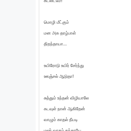
கடலிடமே!
மொழி மீட்கும்
மன அக தாழ்பாள்
திறந்தாயா…
உயிராேடு உயிர் சேர்ந்து
ஊஞ்சல் ஆடுதா!
சுத்தும் உந்தன் விழியாலே
கடவுள் நான் ஆகிறேன்
வாழும் காதல் நீயடி
மலர் வாசம் தந்தாயே…