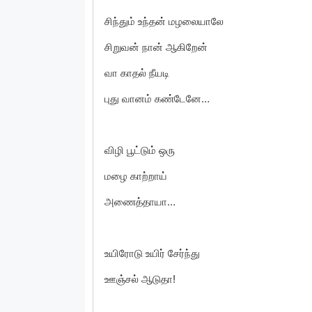
சிந்தும் உந்தன் மழலையாலே
சிறுவன் நான் ஆகிறேன்
வா காதல் நீயடி
புது வானம் கண்டேனே…
விழி பூட்டும் ஒரு
மழை காற்றாய்
அணைத்தாயா…
உயிரோடு உயிர் சேர்ந்து
ஊஞ்சல் ஆடுதா!