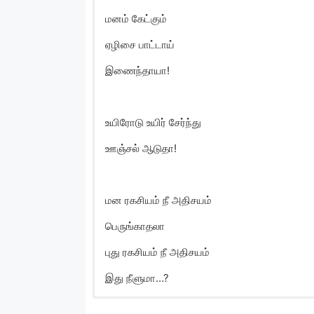
மனம் கேட்கும்
ஏழிசை பாட்டாய்
இணைந்தாயா!
உயிரோடு உயிர் சேர்ந்து
ஊஞ்சல் ஆடுதா!
மன ரகசியம் நீ அதிசயம்
பெருங்காதலா
புது ரகசியம் நீ அதிசயம்
இது நீளுமா…?
Aaraga Paaigiren Son