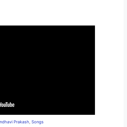
indhavi Prakash
,
Songs