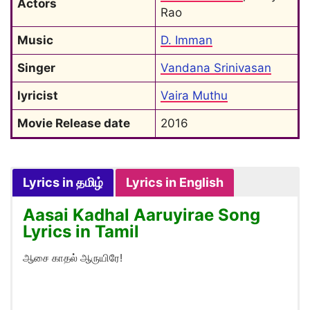
Actors
Rao
Music
D. Imman
Singer
Vandana Srinivasan
lyricist
Vaira Muthu
Movie Release date
2016
Lyrics in தமிழ்
Lyrics in English
Aasai Kadhal Aaruyirae Song
Lyrics in Tamil
ஆசை காதல் ஆருயிரே!