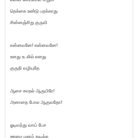
றெக்கை உண்டு பறக்காது
சின்னஞ்சிறு குருவி
என்னவனே! என்னவனே!
உனது உடலில் எனது
குருதி வழியுதே
ஆசை காதல் ஆருயிரே!
அனாதை போல ஆகுவதோ!
ஓடிவந்து வாய் பேச
ஊமை மனம் துடிக்க