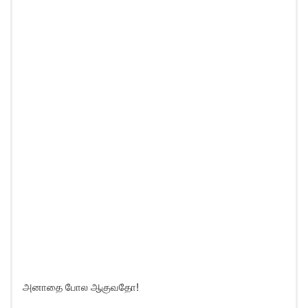
அனாதை போல ஆகுவதோ!