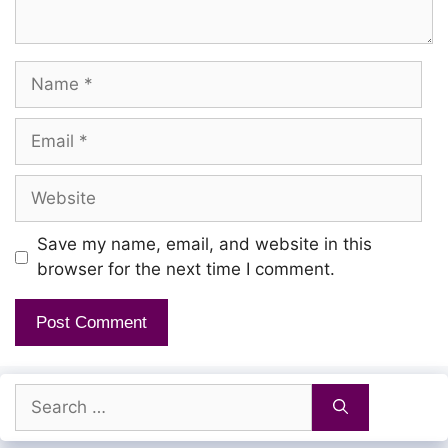
Kaadhal ennum kal veesi
Name
Pedhai nenjai udaithaai
En manadhil sollaamal
Email
Ellai meeri nuzhaindhai
Website
Ennuyirae piriyaadhae
Save my name, email, and website in this
Enna seivaal sirumi
browser for the next time I comment.
Rekkai undu parakkaadhu
Chinnanjiru kuruvi
Search
Ennavanae! ennavanae!
for: