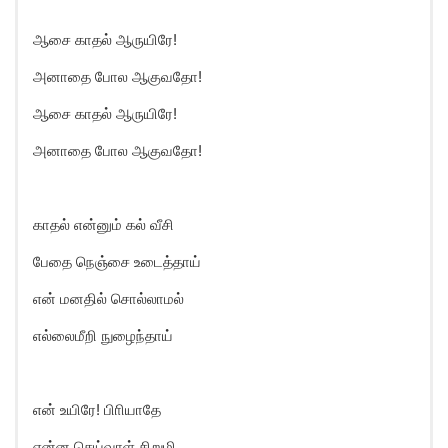
ஆசை காதல் ஆருயிரே!
அனாதை போல ஆகுவதோ!
ஆசை காதல் ஆருயிரே!
அனாதை போல ஆகுவதோ!
காதல் என்னும் கல் வீசி
பேதை நெஞ்சை உடைத்தாய்
என் மனதில் சொல்லாமல்
எல்லைமீறி நுழைந்தாய்
என் உயிரே! பிாியாதே
என்ன செய்வாள் சிறுமி