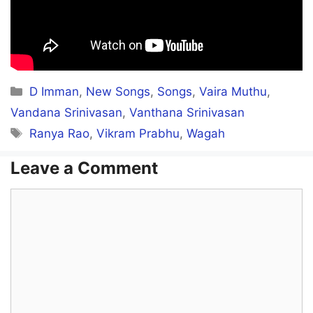
Vayillaadha kuzhandhai pol
Varthaiyindri karaigiren
Ooo….
Categories
D Imman
,
New Songs
,
Songs
,
Vaira Muthu
,
Kaatrai pola kaadhal rendum
Vandana Srinivasan
,
Vanthana Srinivasan
Tags
Ranya Rao
,
Vikram Prabhu
,
Wagah
Dhesam thaandi veesum
Pennin kaayam pesum
Leave a Comment
Comment
Aasai kaadhal aaruyirae
Anaadhai pola aguvadho
Aasai kaadhal aaruyirae
Anaadhai pola aguvadho