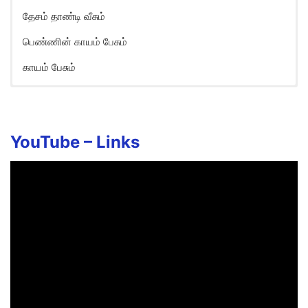
தேசம் தாண்டி வீசும்
பெண்ணின் காயம் பேசும்
காயம் பேசும்
Aasai Kadhal Aaruyirae Song
Lyrics in English
Aasai kaadhal aaruyirae!
YouTube –
Links
Anaadhai pola aguvadho!
Aasai kaadhal aaruyirae!
Anaadhai pola aguvadho!
Kaadhal kondu azhugiren
Kannin neeril erigiren