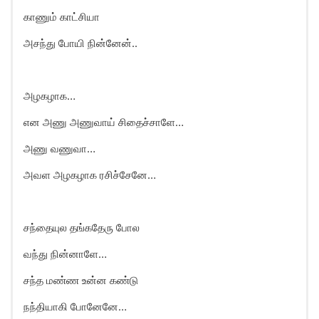
காணும் காட்சியா
அசந்து போயி நின்னேன்..
அழகழாக…
என அணு அணுவாய் சிதைச்சாளே…
அணு வணுவா…
அவள அழகழாக ரசிச்சேனே…
சந்தையுல தங்கதேரு போல
வந்து நின்னாளே…
சந்த மண்ண உன்ன கண்டு
நந்தியாகி போனேனே…