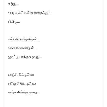
எழிலு…
கட்டி வச்சி என்ன வதைக்கும்
திமிரு…
உன்னில் பாக்குறேன்…
உள்ள வேக்குறேன்…
ஹாட்டு பாக்குசு நானு…
உறஞ்சி நிக்குறேன்
திரிஞ்சி போகுறேன்
கரந்த மில்க்கு நானு…