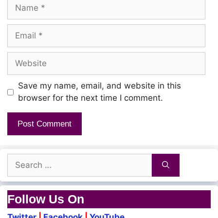
Name
Aathadi Pathene
Email
Kaathaaga Karanjene…
Website
Kaathaadi Vaalaga…
Un Pinnaala Paranthene…
Save my name, email, and website in this
browser for the next time I comment.
Appo Unna Paathen…
Heartukkulla Fastu Beatu Ketten…
Ippo Unna Paathen…
Search
Tharamana Melody Songa Aanen…
for:
Follow Us On
Kannu Munnathaan
Twitter
|
Facebook
|
YouTube