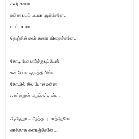
கலர் கலரா…
உன்ன படம் படமா புடிச்சேனே…
படம் படமா
நெஞ்சில் கலர் கலரா விதைச்சனே…
கோடி பேர பார்த்துபுட்டேன்
உன் போல ஒருத்தியில்ல
கோயில் சில போல உன்ன
சுமக்குறன் நெஞ்சுக்குள்ள…
ஆஆஹா… ஆத்தாடி பாத்தேனே
காத்தாக கரைஞ்சேனே…