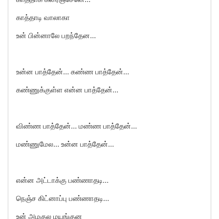
காத்தாடி வாலாகா
உன் பின்னாலே பறந்தேன…
உன்ன பாத்தேன்… கண்ண பாத்தேன்…
கண்ணுக்குள்ள என்ன பாத்தேன்…
விண்ண பாத்தேன்… மண்ண பாத்தேன்…
மண்ணுமேல… உன்ன பாத்தேன்…
என்ன அட்டாக்கு பண்ணாதடி…
நெஞ்ச கிட்னாப்பு பண்ணாதடி…
உன் அழகுல மயங்குன