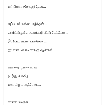
உன் பின்னாலே பறந்தேன…
அப்போம் உன்ன பாத்தேன்…
ஹார்ட்டுகுள்ள ஃபாஸ்ட்டு பீட்டு கேட்டேன்…
இப்போம் உன்ன பாத்தேன்…
தரமான மெலடி சாங்கு ஆனேன்…
கண்ணு முன்னதான்
நடந்து போகிற
உலக அழக பாத்தேன்….
காணா உலகுல