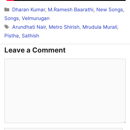
Categories
Dharan Kumar
,
M.Ramesh Baarathi
,
New Songs
,
Enna Attaakku Pannaathadi…
Songs
,
Velmurugan
Tags
Arundhati Nair
,
Metro Shirish
,
Mrudula Murali
,
Nenja kitnaappu Pannaathadi…
Pistha
,
Sathish
Un Azhagula Mayanguana
Leave a Comment
Cittiyila Maattikitta
Village Maanadi…
Comment
Un Kannaala Thaakkaathadi
Manam Sonnaalum Kekkathadi…
Unna Paatha Mudhal
Thavikkren Padukkayil Thudikkren
Pachapulla Naanadi…