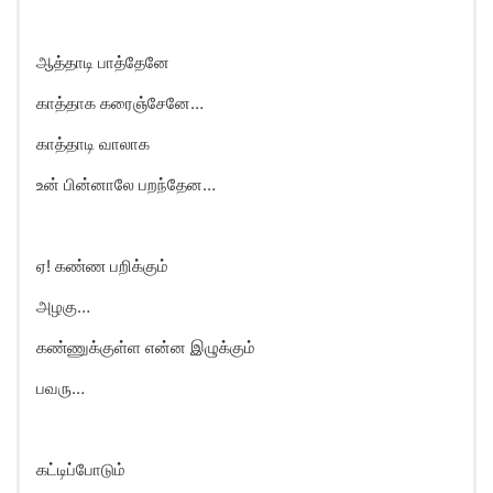
ஆத்தாடி பாத்தேனே
காத்தாக கரைஞ்சேனே…
காத்தாடி வாலாக
உன் பின்னாலே பறந்தேன…
ஏ! கண்ண பறிக்கும்
அழகு…
கண்ணுக்குள்ள என்ன இழுக்கும்
பவரு…
கட்டிப்போடும்