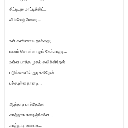
சிட்டியுல மாட்டிக்கிட்ட
வில்லேஜ் மேனடி…
உன் கண்ணால தாக்கதடி
மனம் சொன்னாலும் கேக்காதடி…
உன்ன பாத்த முதல் தவிக்கிறேன்
படுக்கையில் துடிக்கிறேன்
பச்சபுள்ள நானடி…
ஆத்தாடி பாத்தேனே
காத்தாக கரைஞ்சேனே…
காத்தாடி வாலாக…