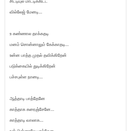
சிட்டியுல மாட்டிக்கிட்ட
வில்லேஜ் மேனடி…
உ கண்ணால தாக்கதடி
மனம் சொன்னாலும் கேக்காதடி…
உன்ன பாத்த முதல் தவிக்கிறேன்
படுக்கையில் துடிக்கிறேன்
பச்சபுள்ள நானடி…
ஆத்தாடி பாத்தேனே
காத்தாக கரைஞ்சேனே…
காத்தாடி வாலாக…
உன் பின்னாலே பறந்தேன…