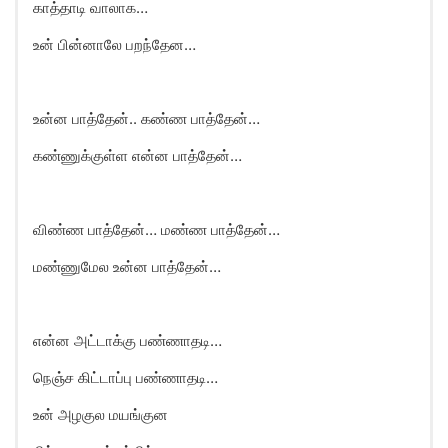
காத்தாடி வாலாக…
உன் பின்னாலே பறந்தேன…
உன்ன பாத்தேன்.. கண்ண பாத்தேன்…
கண்ணுக்குள்ள என்ன பாத்தேன்…
விண்ண பாத்தேன்… மண்ண பாத்தேன்…
மண்ணுமேல உன்ன பாத்தேன்…
என்ன அட்டாக்கு பண்ணாதடி…
நெஞ்ச கிட்டாப்பு பண்ணாதடி…
உன் அழகுல மயங்குன