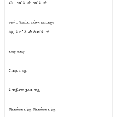
விட மாட்டேன் மாட்டேன்
சண்ட போட்ட உன்ன வாடானு
அடி போட்டேன் போட்டேன்
யாரு யாரு
மோத யாரு
மோதினா தாருமாறு
அபாக்கா டர்ரு அபாக்கா டர்ரு