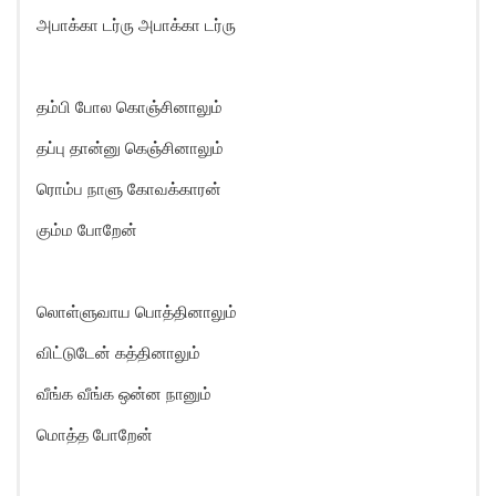
அபாக்கா டர்ரு அபாக்கா டர்ரு
தம்பி போல கொஞ்சினாலும்
தப்பு தான்னு கெஞ்சினாலும்
ரொம்ப நாளு கோவக்காரன்
கும்ம போறேன்
லொள்ளுவாய பொத்தினாலும்
விட்டுடேன் கத்தினாலும்
வீங்க வீங்க ஒன்ன நானும்
மொத்த போறேன்