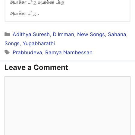
அபாக்கா டர்ரு அபாக்கா டர்ரு
அபாக்கா டர்ரு..
Abacca Darru Song Lyrics in
English
Categories
Adithya Suresh
,
D Imman
,
New Songs
,
Sahana
,
Songs
,
Yugabharathi
Abacca darru Abacca darru
Tags
Prabhudeva
,
Ramya Nambessan
Singam naa singila paaya poren
Leave a Comment
Seendinaalae! thaangamaatta
Comment
Soorakaatha pola onna thookki veesi
Oodhinaalae! thoongamaatta
Ipa sorry neeyum kettaallae