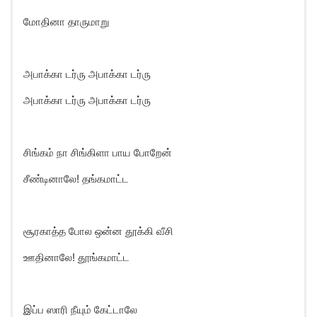
மோதினா தாருமாறு
அபாக்கா டர்ரு அபாக்கா டர்ரு
அபாக்கா டர்ரு அபாக்கா டர்ரு
சிங்கம் நா சிங்கிளா பாய போறேன்
சீண்டினாலே! தங்கமாட்ட
சூரகாத்த போல ஒன்ன தூக்கி வீசி
ஊதினாலே! தூங்கமாட்ட
இப்ப ஸாரி நீயும் கேட்டாலே