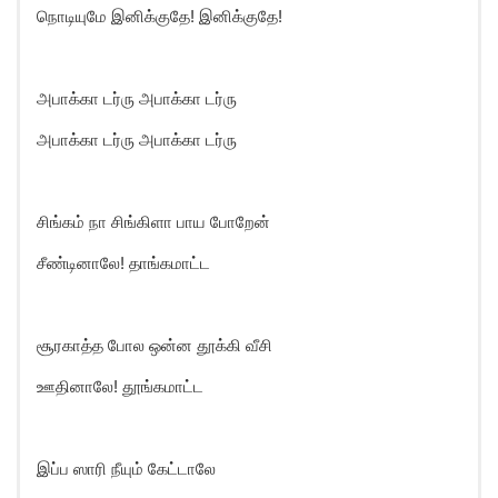
நொடியுமே இனிக்குதே! இனிக்குதே!
அபாக்கா டர்ரு அபாக்கா டர்ரு
அபாக்கா டர்ரு அபாக்கா டர்ரு
சிங்கம் நா சிங்கிளா பாய போறேன்
சீண்டினாலே! தாங்கமாட்ட
சூரகாத்த போல ஒன்ன தூக்கி வீசி
ஊதினாலே! தூங்கமாட்ட
இப்ப ஸாரி நீயும் கேட்டாலே