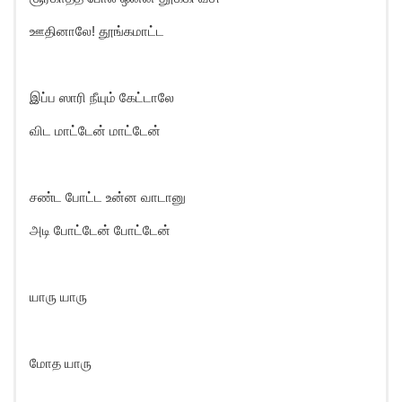
ஊதினாலே! தூங்கமாட்ட
இப்ப ஸாரி நீயும் கேட்டாலே
விட மாட்டேன் மாட்டேன்
சண்ட போட்ட உன்ன வாடானு
அடி போட்டேன் போட்டேன்
யாரு யாரு
மோத யாரு