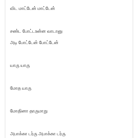
விட மாட்டேன் மாட்டேன்
சண்ட போட்டஉன்ன வாடானு
அடி போட்டேன் போட்டேன்
யாரு யாரு
மோத யாரு
மோதினா தாருமாறு
அபாக்கா டர்ரு அபாக்கா டர்ரு