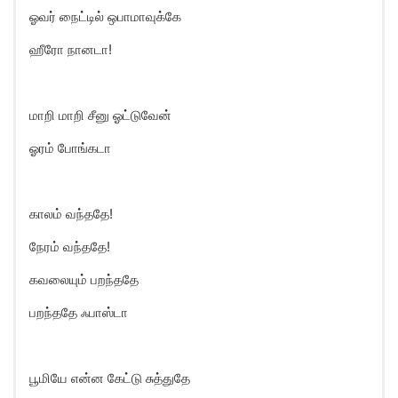
ஓவர் நைட்டில் ஒபாமாவுக்கே
ஹீரோ நானடா!
மாறி மாறி சீனு ஓட்டுவேன்
ஓரம் போங்கடா
காலம் வந்ததே!
நேரம் வந்ததே!
கவலையும் பறந்ததே
பறந்ததே ஃபாஸ்டா
பூமியே என்ன கேட்டு சுத்துதே