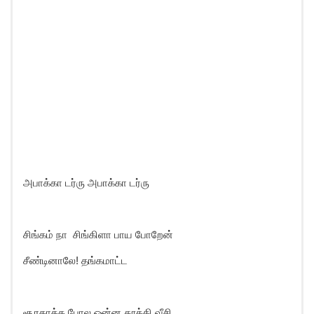
அபாக்கா டர்ரு அபாக்கா டர்ரு
சிங்கம் நா சிங்கிளா பாய போறேன்
சீண்டினாலே! தங்கமாட்ட
சூரகாத்த போல ஒன்ன தூக்கி வீசி