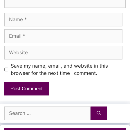
Vida maatten maatten
Name
Sanda potta unna vaadaanu
Email
Adi poten poten
Website
Yaaru yaaru
Save my name, email, and website in this
browser for the next time I comment.
Modha yaaru
Modhina thaarumaaru
Search
for:
Abacca darru Abacca darru