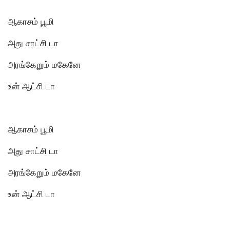
ஆகாசம் பூமி
அது சாட்சி டா
அரங்கேறும் மகேனே
உன் ஆட்சி டா
ஆகாசம் பூமி
அது சாட்சி டா
அரங்கேறும் மகேனே
உன் ஆட்சி டா