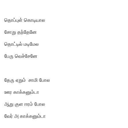
தொப்புள் கொடியால
சோறு தந்தேனே
தொட்டில் மடிமேல
பேரு வெச்சேனே
தேரு ஏறும் சாமி போல
ஊர காக்கனும்டா
ஆறு குள ஈரம் போல
வேர் அ காக்கனும்டா