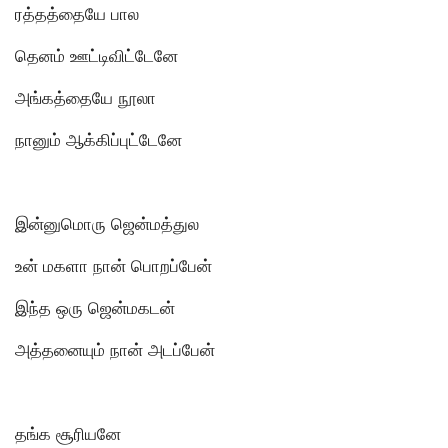
ரத்தத்தையே பால
தெனம் ஊட்டிவிட்டேனே
அங்கத்தையே நூலா
நானும் ஆக்கிப்புட்டேனே
இன்னுமொரு ஜென்மத்துல
உன் மகளா நான் பொறப்பேன்
இந்த ஒரு ஜென்மகடன்
அத்தனையும் நான் அடப்பேன்
தங்க சூரியனே