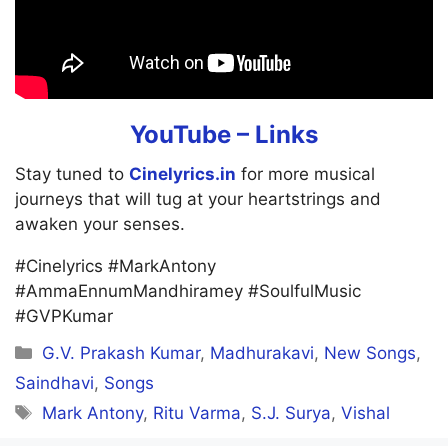
YouTube –
Links
Stay tuned to
Cinelyrics.in
for more musical
journeys that will tug at your heartstrings and
awaken your senses.
#Cinelyrics #MarkAntony
#AmmaEnnumMandhiramey #SoulfulMusic
#GVPKumar
Categories
G.V. Prakash Kumar
,
Madhurakavi
,
New Songs
,
Saindhavi
,
Songs
Tags
Mark Antony
,
Ritu Varma
,
S.J. Surya
,
Vishal