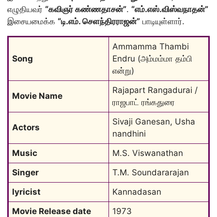
எழுதியவர்
“கவிஞர் கண்ணதாசன்”
.
“எம்.எஸ்.விஸ்வநாதன்”
இசையமைக்க
“டி.எம். செளந்திரராஜன்”
பாடியுள்ளார்.
Ammamma Thambi 
Song
Endru (அம்மம்மா தம்பி 
என்று)
Rajapart Rangadurai / 
Movie Name
ராஜபாட் ரங்கதுரை
Sivaji Ganesan, Usha 
Actors
nandhini
Music
M.S. Viswanathan
Singer
T.M. Soundararajan
lyricist
Kannadasan
Movie Release date
1973