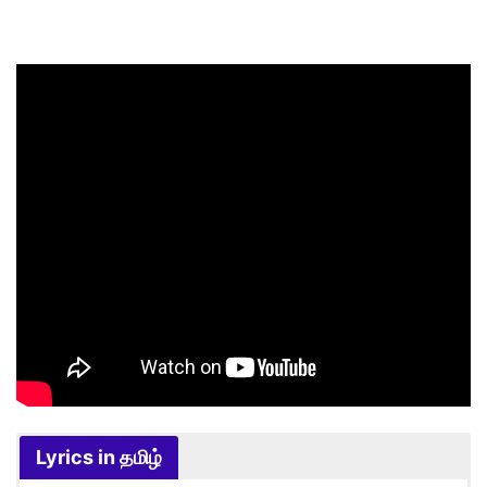
Lyrics in தமிழ்