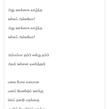
அது உனக்காக வாழ்ந்த
உள்ளம் அல்லவோ!
அது உனக்காக வாழ்ந்த
உள்ளம் அல்லவோ!
அம்மம்மா தம்பி என்று நம்பி
அவர் உன்னை வளர்த்தார்
மலை போல வளமான
மனம் வேண்டும் உனக்கு
செய் நனறி மறக்காத
குண்ம் வேண்டும் உனக்கு