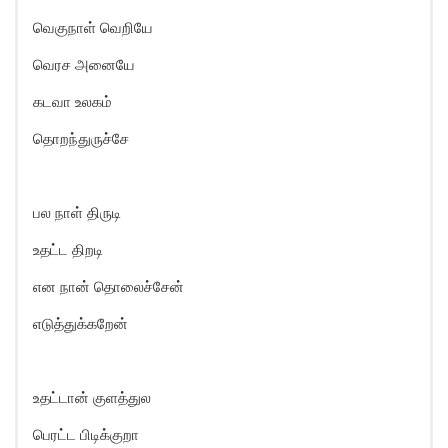
வெகுநாள் வெறியே
வெரச அனையே
கடவா உலகம்
தொறந்துருச்சே
பல நாள் திருடி
உதட்ட திறடி
என நான் தொலைச்சேன்
எடுத்துக்கறேன்
உதட்டான் குளத்துல
பெரட்ட பிடிக்குறா