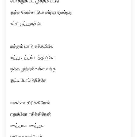
பொத்துகிட்ட முத்தம் பட்டு
குத்த வெச்சா பொண்ணு ஒண்ணு
உச்சி பூத்துருச்சே
கத்தும் மாடு கத்தயிலே
மத்து சத்தம் மத்தியிலே
ஒத்த முத்தம் உள்ள வந்து
குட்டி போட்டுறிச்சே
கனக்கா சிரிக்கிறேன்
எதுக்கோ ரசிக்கிறேன்
ஊத்தான ஊத்துல
ஒயில நனஞ்சேன்