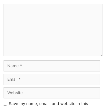
Comment
Pudhusa perakuren
Paduthe parakuren
Kannadiye killi killi
Kirukka muzhikkuren
Appa paathadhu onna
Name
Katta thaavani pulla
Ippa paakkura kanna
Email
Erudhu erudhu piththam
Website
Kattippoduthu kannu
Save my name, email, and website in this