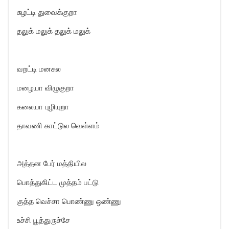
சுழட்டி துவைக்குறா
தலுக் மலுக் தலுக் மலுக்
வறட்டி மனசுல
மழையா விழுகுறா
கலையா புழியுறா
தாவணி காட்டுல வெள்ளம்
அத்தன பேர் மத்தியில
பொத்துகிட்ட முத்தம் பட்டு
குத்த வெச்சா பொண்ணு ஒண்ணு
உச்சி பூத்துருச்சே