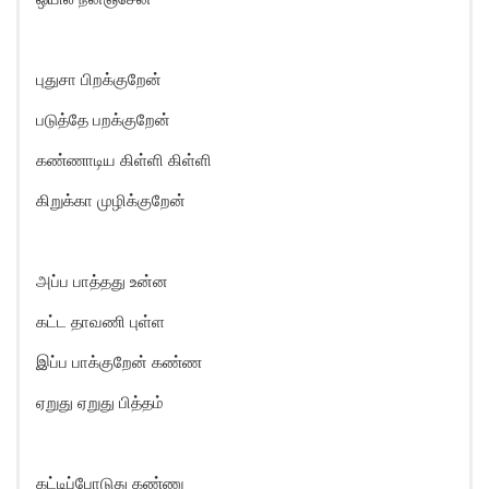
புதுசா பிறக்குறேன்
படுத்தே பறக்குறேன்
கண்ணாடிய கிள்ளி கிள்ளி
கிறுக்கா முழிக்குறேன்
அப்ப பாத்தது உன்ன
கட்ட தாவணி புள்ள
இப்ப பாக்குறேன் கண்ண
ஏறுது ஏறுது பித்தம்
கட்டிப்போடுது கண்ணு