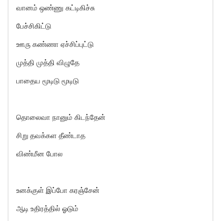
வானம் ஒண்ணு கட்டிகிச்சு
பேச்சிகிட்டு
ஊரு கண்ணா ஏச்சிப்புட்டு
முத்தி முத்தி விழுதே
பாதைய மூடிடு மூடிடு
தொலைவா நானும் கிடந்தேன்
சிறு தவக்கள தீண்டாத
விண்மீன போல
உனக்குள் இப்போ கரஞ்சேன்
ஆடி உதிரத்தில் ஓடும்