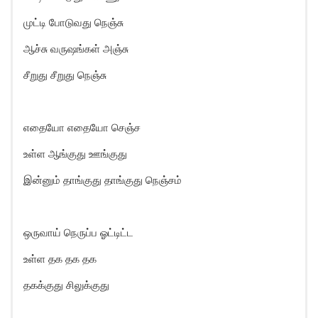
முட்டி போடுவது நெஞ்சு
ஆச்சு வருஷங்கள் அஞ்சு
சீறுது சீறுது நெஞ்சு
எதையோ எதையோ செஞ்ச
உள்ள ஆங்குது ஊங்குது
இன்னும் தாங்குது தாங்குது நெஞ்சம்
ஒருவாய் நெருப்ப ஓட்டிட்ட
உள்ள தக தக தக
தகக்குது சிலுக்குது