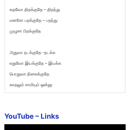
கதவோ திறக்குதே – திறந்து
மனசோ பறக்குதே – பறந்து
முழுசா பிறக்குதே
அதுவா நடக்குதே -நடக்க
எதுவோ இயக்குதே – இயக்க
பொதுவா நிலைக்குதே
காதலும் சாமியும் ஒன்னு
Athana Per Mathiyila Song
Lyrics in English
Athana per mathiyila
YouTube –
Links
Poththukitta muththam pattu