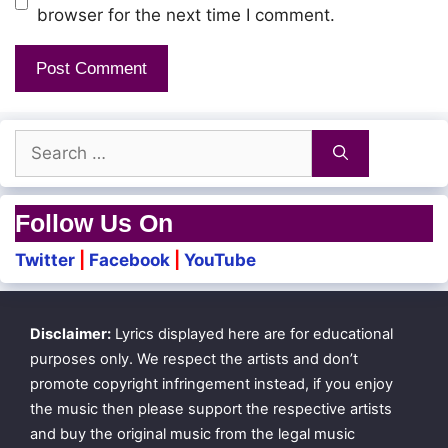
Mutti poduthu nenju
browser for the next time I comment.
Aachu varushangal anju
Seerudhu seerudhu nenju
Search
Edhaiyo edhaiyo senje
for:
Ulla aangudhu ungudhu
Follow Us On
Innum thaangudhu thaangudhu nenjam
Twitter
|
Facebook
|
YouTube
Oruvaai neruppa ootita
Disclaimer:
Lyrics displayed here are for educational
Ulla thaga thaga thaga thaga
purposes only. We respect the artists and don’t
Thagakkudhu silukkudhu
promote copyright infringement instead, if you enjoy
the music then please support the respective artists
and buy the original music from the legal music