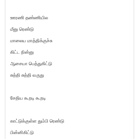
ஊரணி தண்ணியில
மீனு ரெண்டு
மாலைய மாத்திக்குச்சு
கிட்ட நின்னு
ஆசையா பெத்துகிட்டு
சுத்தி சுத்தி வருது
சேதிய கூறடி கூறடி
காட்டுக்குள்ள தும்பி ரெண்டு
பின்னிகிட்டு