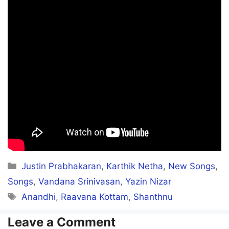
Kuththa vecha ponnu onnu
Uchi poothuruche
Kaththum maadu kathayile
Maththu chaththam mathiyile
Oththa muththam ulla vandhu
Kutti poturuche
Kanakka sirikiren
Categories
Justin Prabhakaran
,
Karthik Netha
,
New Songs
,
Edhukko rasikkiren
Songs
,
Vandana Srinivasan
,
Yazin Nizar
Tags
Anandhi
,
Raavana Kottam
,
Shanthnu
Uthaana uthula
Oyila nenanjen
Leave a Comment