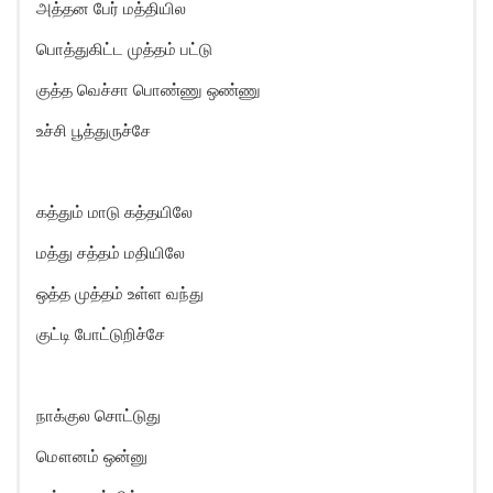
அத்தன பேர் மத்தியில
பொத்துகிட்ட முத்தம் பட்டு
குத்த வெச்சா பொண்ணு ஒண்ணு
உச்சி பூத்துருச்சே
கத்தும் மாடு கத்தயிலே
மத்து சத்தம் மதியிலே
ஒத்த முத்தம் உள்ள வந்து
குட்டி போட்டுறிச்சே
நாக்குல சொட்டுது
மௌனம் ஒன்னு