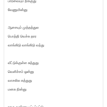
பார்வையும் நிக்குது
வேணுமின்னு
ஆசையும் முத்தத்துல
பொத்தி வெச்சு தார
வாங்கிடு வாங்கிடு வந்து
வீட்டுக்குள்ள சுத்துது
வெளிச்சம் ஒன்னு
வாசலில கத்துது
மனசு நின்னு
ஊரு கண்ண பூட்டிப்புட்டு