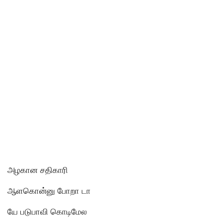
அழகான சதிகாரி
ஆளகொன்னு போறா டா
யே படுபாவி கொடிமேல