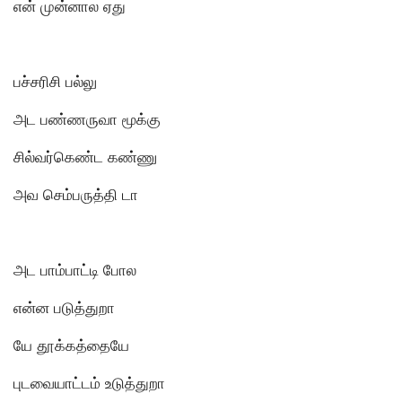
என் முன்னால ஏது
பச்சரிசி பல்லு
அட பண்ணருவா மூக்கு
சில்வர்கெண்ட கண்ணு
அவ செம்பருத்தி டா
அட பாம்பாட்டி போல
என்ன படுத்துறா
யே தூக்கத்தையே
புடவையாட்டம் உடுத்துறா