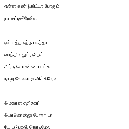
என்ன கண்டுகிட்டா போதும்
நா கட்டிகிறேனே
ஏய் புத்தகத்த பாத்தா
வாந்தி எதுக்குறேன்
அந்த பொண்ண பாக்க
நாலு வேளை குளிக்கிறேன்
அழகான சதிகாரி
ஆளகொன்னு போறா டா
யே படுபாவி கொடிமேல