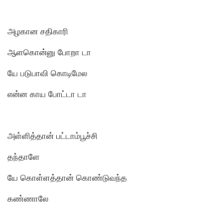
அழகான சதிகாரி
ஆளகொன்னு போறா டா
யே படுபாவி கொடிமேல
என்ன காய போட்டா டா
அள்ளித்தான் பட்டாம்பூச்சி
தந்தாளே
யே கொள்ளத்தான் கொண்டுவந்த
கண்ணாலே