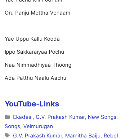
Oru Panju Mettha Venaam
Yae Uppu Kallu Kooda
Ippo Sakkaraiyaa Pochu
Naa Nimmadhiyaa Thoongi
Ada Patthu Naalu Aachu
YouTube-Links
Categories
Ekadesi
,
G.V. Prakash Kumar
,
New Songs
,
Songs
,
Velmurugan
Tags
G.V. Prakash Kumar
,
Mamitha Baiju
,
Rebel