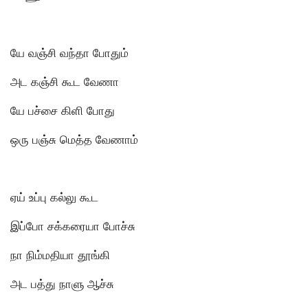
யே வஞ்சி வந்தா போதும்
அட கஞ்சி கூட வேணா
யே பச்சை கிளி போது
ஒரு பஞ்சு மெத்த வேணாம்
ஏய் உப்பு கல்லு கூட
இப்போ சக்கரையா போச்சு
நா நிம்மதியா தூங்கி
அட பத்து நாளு ஆச்சு