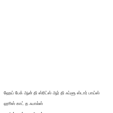
ஹேய் பேக் ஆன் தி ஸ்ரிட்ஸ் ஆர் தி ஃப்ளூ ஸ்டார் பாய்ஸ்
ஹூஸ் காட் த ஃபால்ஸ்