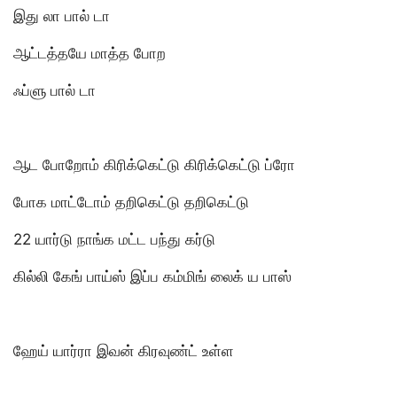
இது லா பால் டா
ஆட்டத்தயே மாத்த போற
ஃப்ளு பால் டா
ஆட போறோம் கிரிக்கெட்டு கிரிக்கெட்டு ப்ரோ
போக மாட்டோம் தறிகெட்டு தறிகெட்டு
22 யார்டு நாங்க மட்ட பந்து கர்டு
கில்லி கேங் பாய்ஸ் இப்ப கம்மிங் லைக் ய பாஸ்
ஹேய் யார்ரா இவன் கிரவுண்ட் உள்ள