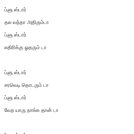
ப்ளு ஸ்டார்
தல வந்தா அதிரும்டா
ப்ளு ஸ்டார்
எதிரிக்கு ஓதரும் டா
ப்ளு ஸ்டார்
சரவெடி தொடரும் டா
ப்ளு ஸ்டார்
வேற யாரு நாங்க தான் டா