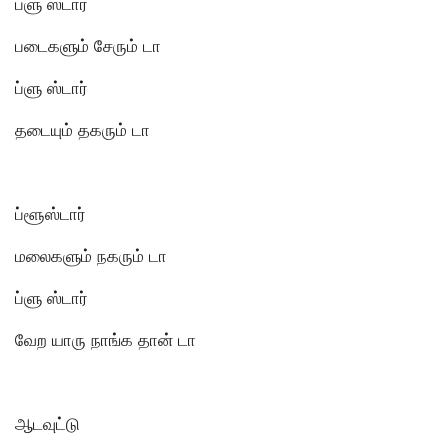
ப்ளு ஸ்டார்
படைகளும் சேரும் டா
ப்ளு ஸ்டார்
தடையும் தகரும் டா
ப்ளூஸ்டார்
மலைகளும் நகரும் டா
ப்ளு ஸ்டார்
வேற யாரு நாங்க தான் டா
ஆடவுட்டு