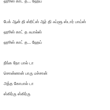
ஹூஸ் காட் த… ஹேய்
பேக் ஆன் தி ஸ்ரிட்ஸ் ஆர் தி ஃப்ளூ ஸ்டார் பாய்ஸ்
ஹூஸ் காட் த ஃபால்ஸ்
ஹூஸ் காட் த… ஹேய்
நீங்க நோ பால் டா
சொன்னான் பாரு மச்சான்
அந்த கோபால் டா
ஸ்கிர்ரு ஸ்கிர்ரு