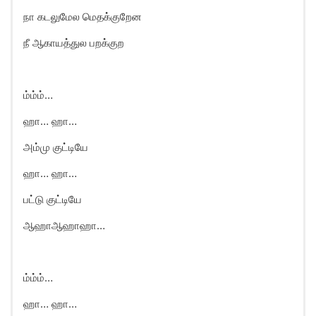
நா கடலுமேல மெதக்குறேன
நீ ஆகாயத்துல பறக்குற
ம்ம்ம்…
ஹா… ஹா…
அம்மு குட்டியே
ஹா… ஹா…
பட்டு குட்டியே
ஆஹாஆஹாஹா…
ம்ம்ம்…
ஹா… ஹா…