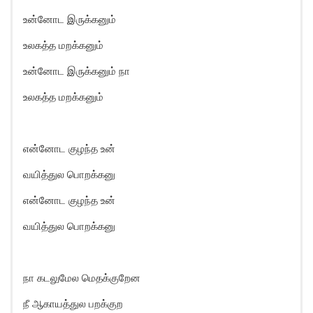
உன்னோட இருக்கனும்
உலகத்த மறக்கனும்
உன்னோட இருக்கனும் நா
உலகத்த மறக்கனும்
என்னோட குழந்த உன்
வயித்துல பொறக்கனு
என்னோட குழந்த உன்
வயித்துல பொறக்கனு
நா கடலுமேல மெதக்குறேன
நீ ஆகாயத்துல பறக்குற