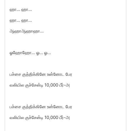
ஹா… ஹா…
ஹா… ஹா…
ஆஹாஆஹாஹா…
ஓஹோஹோ… ஓ… ஓ…
பச்சை குத்திக்கினே உன்னோட பேர
வலியில குச்சேன்டி 10,000 பீர்-அ
பச்சை குத்திக்கினே உன்னோட பேர
வலியில குச்சேன்டி 10,000 பீர்-அ