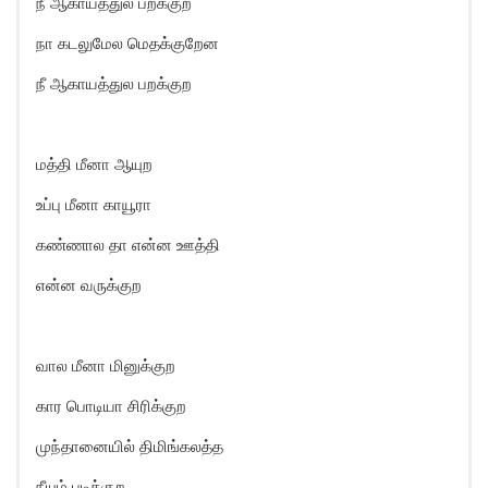
நீ ஆகாயத்துல பறக்குற
நா கடலுமேல மெதக்குறேன
நீ ஆகாயத்துல பறக்குற
மத்தி மீனா ஆயுற
உப்பு மீனா காயூரா
கண்ணால தா என்ன ஊத்தி
என்ன வருக்குற
வால மீனா மினுக்குற
கார பொடியா சிரிக்குற
முந்தானையில் திமிங்கலத்த
நீயும் புடிக்குற