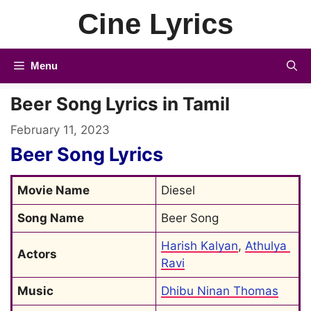
Skip
Cine Lyrics
to
content
Menu
Beer Song Lyrics in Tamil
February 11, 2023
Beer Song Lyrics
Movie Name
Diesel
Song Name
Beer Song
Harish Kalyan
, 
Athulya 
Actors
Ravi
Music
Dhibu Ninan Thomas