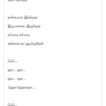
நாங்கூரமா இறங்குற
இழு வலைய இழுக்குற
எம்மாடி எம்மாடி
உன்னால நா துடிக்குறேன்
ம்ம்ம்…
ஹா… ஹா…
ஹா… ஹா…
ஆஹாஆஹாஹா…
ம்ம்ம்…