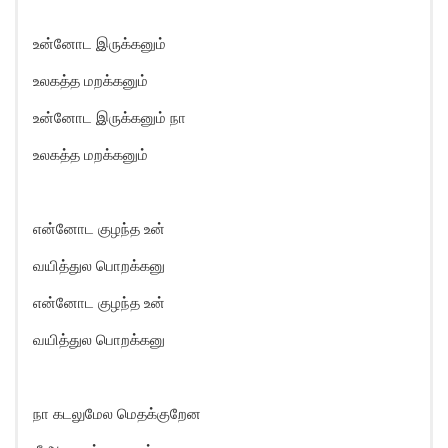
உன்னோட இருக்கனும்
உலகத்த மறக்கனும்
உன்னோட இருக்கனும் நா
உலகத்த மறக்கனும்
என்னோட குழந்த உன்
வயித்துல பொறக்கனு
என்னோட குழந்த உன்
வயித்துல பொறக்கனு
நா கடலுமேல மெதக்குறேன