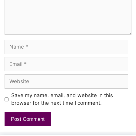
Naa Kadalumela Medhakure
Nee Aagayathula Parakura
Maththi Meena Aaiyura
Name
Uppu Meena Kaaiyura
Email
Kannala Dhaa Yenna Uththi
Enna Varukura
Website
Vaala Meena Minukura
Save my name, email, and website in this
browser for the next time I comment.
Kaara Podiya Sirikura
Mundhaanaiyil Thimingalatha
Nium Pudikura