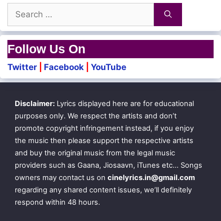
Search
for:
Nangoorama Yerangura
Eluvu Valaya Elukura
Follow Us On
Yemmadi Yemmadi
Twitter
|
Facebook
|
YouTube
Unala Naa Thudikura
Disclaimer:
Lyrics displayed here are for educational
Mmm…
purposes only. We respect the artists and don’t
promote copyright infringement instead, if you enjoy
Haa… Haa…
the music then please support the respective artists
Haa… Haa…
and buy the original music from the legal music
providers such as Gaana, Jiosaavn, iTunes etc… Songs
Aahaaahahaaa…
owners may contact us on
cinelyrics.in@gmail.com
regarding any shared content issues, we’ll definitely
respond within 48 hours.
Mmm…