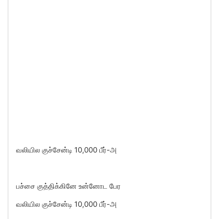
வலியில குச்சேன்டி 10,000 பீர்-அ
பச்சை குத்திக்கினே உன்னோட பேர
வலியில குச்சேன்டி 10,000 பீர்-அ