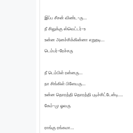
இப்ப சீசன் விண்ட-ரு…
நீ சிலுக்கு ஸ்வெட்டர்-உ
உன்ன அனச்சிக்கின்னா எறுதடி…
டெம்பர்-ரேச்சரு
நீ டெம்பிள் ரன்னரு…
நா சிங்கிள் பிளேயரு…
உன்ன தொரத்தி தொரத்தி புடிச்சிட்டேன்டி….
கேம்-மு ஓவரு
ராங்கு ரங்கமா…