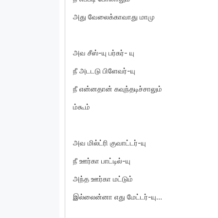
அது வேலைக்காவாது மாமு
அவ சீஸ்-யு பர்கர்- யு
நீ அடடடு பிளேவர்-யு
நீ என்னதான் கவுந்தடிச்சாலும்
ம்கூம்
அவ மில்ட்ரி குவாட்டர்-யு
நீ ஊர்கா பாட்டில்-யு
அந்த ஊர்கா மட்டும்
இல்லைன்னா எது மேட்டர்-யு…