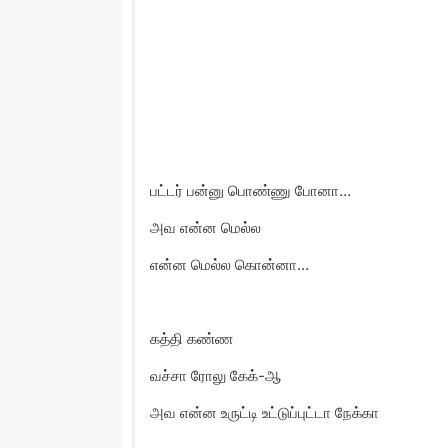
பட்டர் பன்னு பொண்ணு போனா…
அவ என்ன மெல்ல
என்ன மெல்ல கொன்னா…
கத்தி கண்ண
வச்சா ரோலு கேக்-ஆ
அவ என்ன உருட்டி உட்டுப்புட்டா நேக்கா