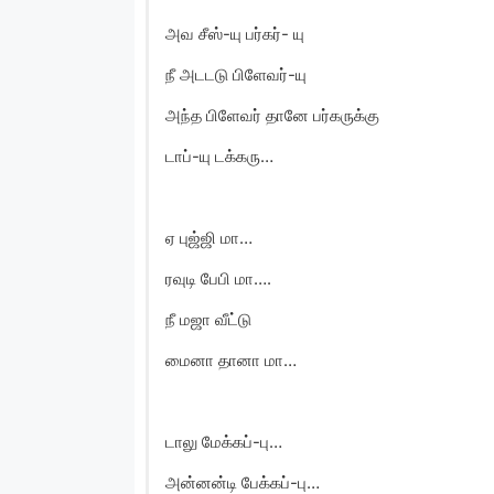
அவ சீஸ்-யு பர்கர்- யு
நீ அடடடு பிளேவர்-யு
அந்த பிளேவர் தானே பர்கருக்கு
டாப்-யு டக்கரு…
ஏ புஜ்ஜி மா…
ரவுடி பேபி மா….
நீ மஜா வீட்டு
மைனா தானா மா…
டாலு மேக்கப்-பு…
அன்னன்டி பேக்கப்-பு…