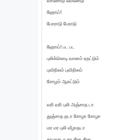
வாளோடு வேலோடு
ஹோய்!
போராடு பேராடு
ஹோய்! பட பட
புலிக்கொடி வானம் ஏறட்டும்
புவிநிலம் புவிநிலம்
சோழம் ஆகட்டும்
வரி வரி புலி அஞ்சாத டா
துஞ்சாத தடா சோழா சோழா
மர மர புலி வீழாதடா
தாழாதடா தா சீலா சீலா