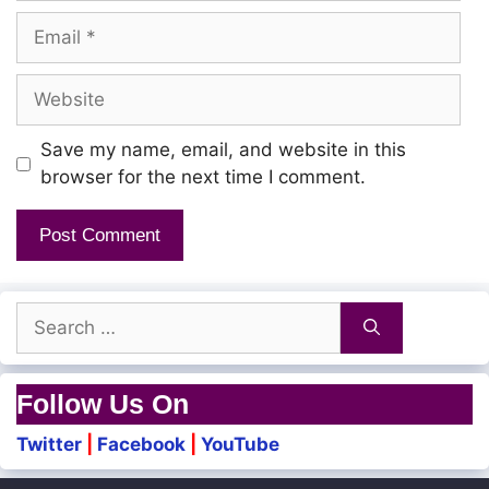
Enna Kodumadaa
Email
Antha Thenju Pona Recordu
Website
Pola Vazhkkadaa
Save my name, email, and website in this
Kalangari Thedum
browser for the next time I comment.
Karai Seraa Kanavu
Middle Classin Nilaimai
Idhu Thaane
Search
for:
Credit Aagum Andre
Follow Us On
Debit Aagum Vazhvil
Twitter
|
Facebook
|
YouTube
Kdanaalil Endre Sonnane