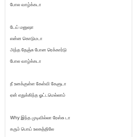
போல வாழ்க்கடா
டேய் மனுஷா
என்ன கொடுமடா
அந்த தேஞ்சு போன ரெக்கார்டு
போல வாழ்க்கடா
நீ உனக்குள்ள கேள்வி கேளுடா
ஏன் எதுக்கிந்த ஓட்டமெல்லாம்
Why இந்த முடிவில்லா ரேஸ்சு டா
கரும் பொய் உலகத்திலே