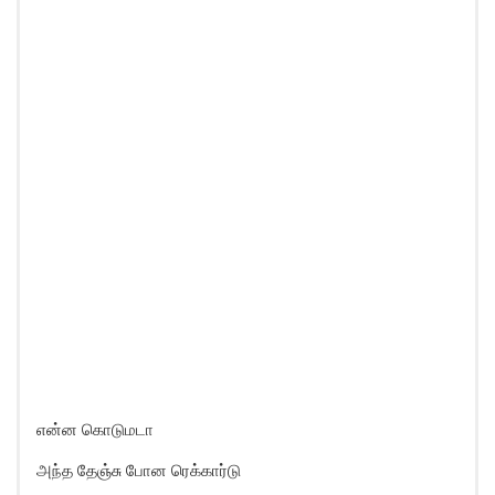
என்ன கொடுமடா
அந்த தேஞ்சு போன ரெக்கார்டு