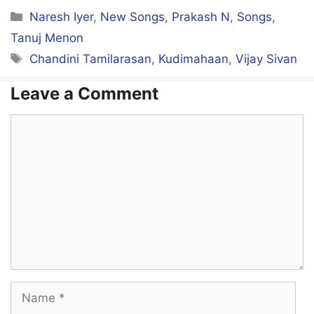
Nee Unakkulla Kelvi Keludaa
Categories
Naresh Iyer
,
New Songs
,
Prakash N
,
Songs
,
Aen Edhukkindha Ottamellam
Tanuj Menon
Tags
Chandini Tamilarasan
,
Kudimahaan
,
Vijay Sivan
Why Intha Mudivillaa Raceu Daa
Leave a Comment
Karum Poi Ulagathile
Comment
Thavuromdaa Thavazhuomdaa
Edhukkintha Uzhippudaa
Kuniyiromdaa Innum Kuniyiromdaa
Edhukkintha Pozhappudaa
Name
Dei Manusha