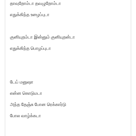
தாவுறோம்டா தவழுறோம்டா
எதுக்கிந்த உழைப்புடா
குனியுறம்டா இன்னும் குனியுறன்டா
எதுக்கிந்த பொழப்புடா
டேய் மனுஷா
என்ன கொடுமடா
அந்த தேஞ்சு போன ரெக்கார்டு
போல வாழ்க்கடா