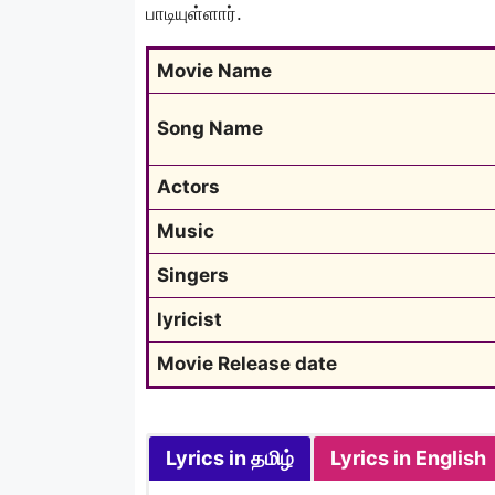
பாடியுள்ளார்.
Movie Name
Song Name
Actors
Music
Singers
lyricist
Movie Release date
Lyrics in தமிழ்
Lyrics in English