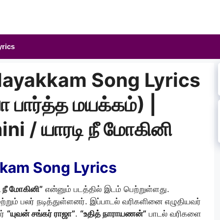
yrics
Mayakkam Song Lyrics
 பார்த்த மயக்கம்) |
i / யாரடி நீ மோகினி
kam Song Lyrics
 நீ மோகினி”
என்னும் படத்தில் இடம் பெற்றுள்ளது.
ற்றும் பலர் நடித்துள்ளனர். இப்பாடல் வரிகளினை எழுதியவர்
ர்
“யுவன் சங்கர் ராஜா”
.
“உதித் நாராயணன்”
பாடல் வரிகளை