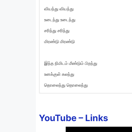
வியந்து வியந்து
உடைந்து உடைந்து
சரிந்து சரிந்து
மிரண்டு மிரண்டு
இந்த நிமிடம் மீண்டும் பிறந்து
உனக்குள் கலந்து
தொலைந்து தொலைந்து
Engeyo Partha Mayak
Yengeyo paartha mayakam
YouTube –
Links
Eppotho vaazhntha nerukam
Devathai indha saalai oram