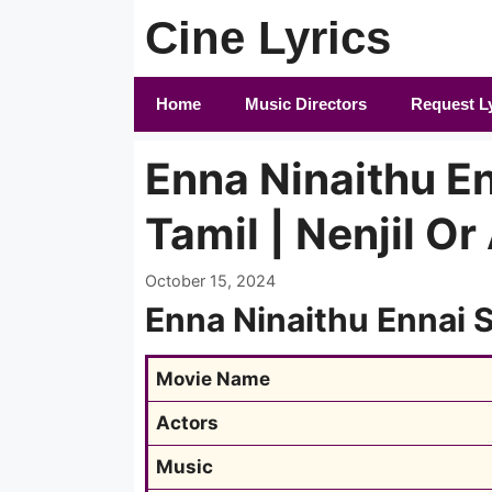
Skip
Cine Lyrics
to
content
Home
Music Directors
Request L
Enna Ninaithu En
Tamil | Nenjil O
October 15, 2024
Enna Ninaithu Ennai 
Movie Name
Actors
Music