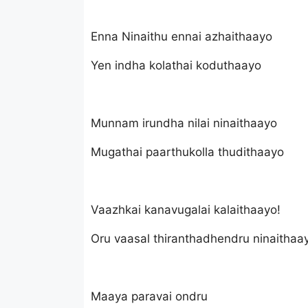
Enna Ninaithu ennai azhaithaayo
Yen indha kolathai koduthaayo
Munnam irundha nilai ninaithaayo
Mugathai paarthukolla thudithaayo
Vaazhkai kanavugalai kalaithaayo!
Oru vaasal thiranthadhendru ninaithaa
Maaya paravai ondru