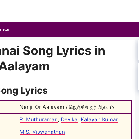
yrics
nai Song Lyrics in
r Aalayam
Song Lyrics
Nenjil Or Aalayam / நெஞ்சில் ஓர் ஆலயம்
R. Muthuraman
, 
Devika
, 
Kalayan Kumar
M.S. Viswanathan