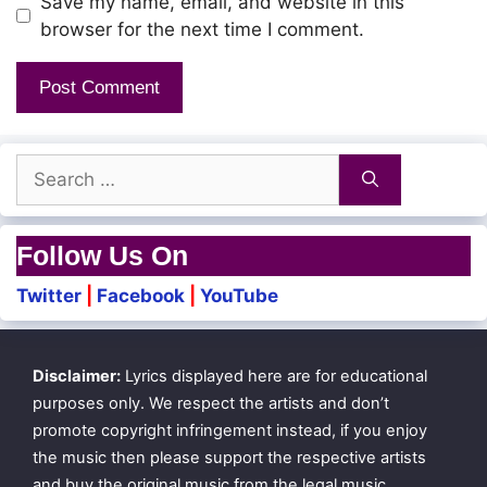
Save my name, email, and website in this
browser for the next time I comment.
Search
for:
Follow Us On
Twitter
|
Facebook
|
YouTube
Disclaimer:
Lyrics displayed here are for educational
purposes only. We respect the artists and don’t
promote copyright infringement instead, if you enjoy
the music then please support the respective artists
and buy the original music from the legal music