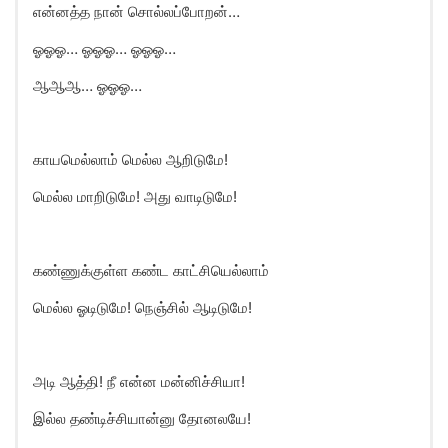
என்னத்த நான் சொல்லப்போறன்…
ஓஓஓ… ஓஓஓ… ஓஓஓ…
ஆஆஆ… ஓஓஓ…
காயமெல்லாம் மெல்ல ஆறிடுமே!
மெல்ல மாறிடுமே! அது வாடிடுமே!
கண்ணுக்குள்ள கண்ட காட்சியெல்லாம்
மெல்ல ஓடிடுமே! நெஞ்சில் ஆடிடுமே!
அடி ஆத்தி! நீ என்ன மன்னிச்சியா!
இல்ல தண்டிச்சியான்னு தோனலயே!