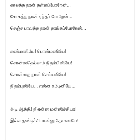
காலத்த நான் தள்ளப்போறேன்…
சோகத்த நான் ஏந்தப் போறேன்…
செஞ்ச பாவத்த நான் தாங்கப்போறேன்…
கண்மணியே! பொன்மணியே!
சொன்னதெல்லாம் நீ நம்பினியே!
சொன்னத நான் செய்யலியே!
நீ நம்புனியே… என்ன நம்புனியே…
அடி ஆத்தி! நீ என்ன மன்னிச்சியா!
இல்ல தண்டிச்சியான்னு தோனலயே!