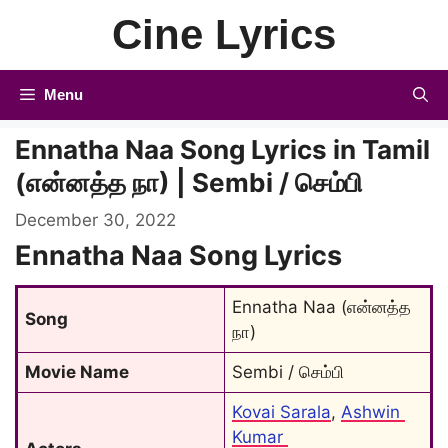
Skip
Cine Lyrics
to
content
Menu
Ennatha Naa Song Lyrics in Tamil
(என்னத்த நா) | Sembi / செம்பி
December 30, 2022
Ennatha Naa Song Lyrics
Ennatha Naa (என்னத்த 
Song
நா)
Movie Name
Sembi / செம்பி
Kovai Sarala
, 
Ashwin 
Kumar 