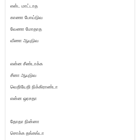
என்ட மாட்டாத
காணா போய்டுவ
வேணா மோதாத
வீணா ஆயுடுவ
என்ன சீண்டாக்க
சீனா ஆயுடுவ
வெறியேறி நிக்கிராண்டா
என்ன ஒரசதா
தோதா நின்னா
சொக்க தங்கங்டா