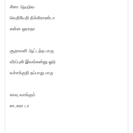
சீனா ஆயுடுவ
வெறியேறி நிக்கிராண்டா
என்ன ஒரசதா
சூறாவளி ஆட்டத்த பாரு
வீரப்புலி இவங்கன்னு ஓடு
வச்சக்குறி தப்பாது பாரு
காவு வாங்கும்
டைகரா டா