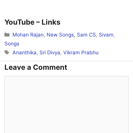
Enta Maatatha Song Lyrics in
English
Enta Maatatha
YouTube –
Links
Kaana Poiduva
Categories
Mohan Rajan
,
New Songs
,
Sam CS
,
Sivam
,
Venaa Modhatha
Songs
Tags
Ananthika
,
Sri Divya
,
Vikram Prabhu
Veena Aayudduva
Leave a Comment
Enna Seendakka
Comment
Seen Aayuduva
Veriyeri Nikkaranda
Enna Orasadha
Enta Maatatha