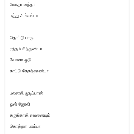
மோதா வந்தா
பத்து சிங்கங்டா
தொட்டு பாரு
ரத்தம் சிந்துண்டா
வேணா ஓடு
காட்டு தேகந்தாண்டா
பலசாலி முடிப்பான்
ஓன் ஜோலி
கருங்காலி எவனையும்
கொத்துற பாம்பா