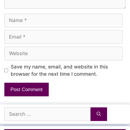
Kaana Poiduva
Name
Venaa Modhatha
Veena Aayudduva
Email
Website
Enna Seendakka
Seen Aayuduva
Save my name, email, and website in this
Veriyeri Nikkaranda
browser for the next time I comment.
Enna Orasadha
Sooravali Aatatha Paaru
Search
Veerappuli Ivangannu Oodu
for:
Vachakuri Thappathu Paaru