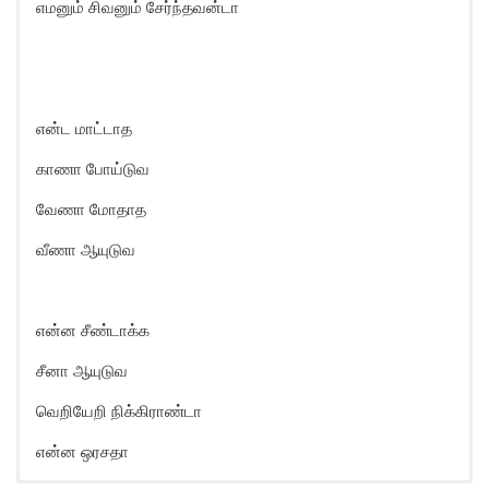
எமனும் சிவனும் சேர்ந்தவன்டா
என்ட மாட்டாத
காணா போய்டுவ
வேணா மோதாத
வீணா ஆயுடுவ
என்ன சீண்டாக்க
சீனா ஆயுடுவ
வெறியேறி நிக்கிராண்டா
என்ன ஒரசதா