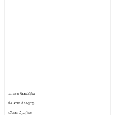
காணா போய்டுவ
வேணா மோதாத
வீணா ஆயுடுவ