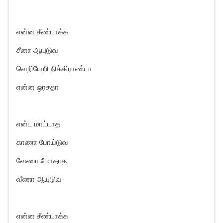
என்ன சீண்டாக்க
சீனா ஆயுடுவ
வெறியேறி நிக்கிராண்டா
என்ன ஒரசதா
என்ட மாட்டாத
காணா போய்டுவ
வேணா மோதாத
வீணா ஆயுடுவ
என்ன சீண்டாக்க