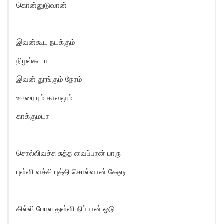
கொன்னுடுவான்
இவன்கூட நடக்கும்
நிழல்கூடா
இவன் தூங்கும் நேரம்
ஊரையும் காவலும்
காக்குமடா
சொல்லிவச்சு சுத்த வைப்பான் பாரு
புள்ளி வச்சி புத்தி சொல்வான் கேளு
கில்லி போல துள்ளி நிப்பான் ஓடு