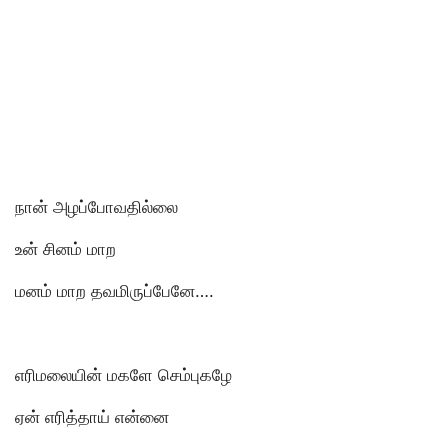
நான் அழப்போவதில்லை
உன் சினம் மாற
மனம் மாற தவமிருப்பேனே….
எரிமலையின் மகளே செம்புகழே
ஏன் எரித்தாய் என்னை