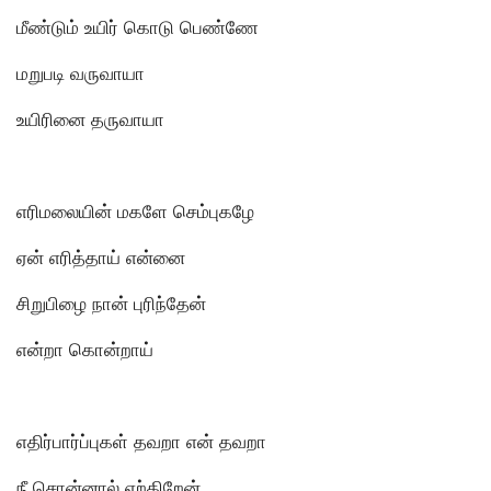
மீண்டும் உயிர் கொடு பெண்ணே
மறுபடி வருவாயா
உயிரினை தருவாயா
எரிமலையின் மகளே செம்புகழே
ஏன் எரித்தாய் என்னை
சிறுபிழை நான் புரிந்தேன்
என்றா கொன்றாய்
எதிர்பார்ப்புகள் தவறா என் தவறா
நீ சொன்னால் ஏற்கிறேன்