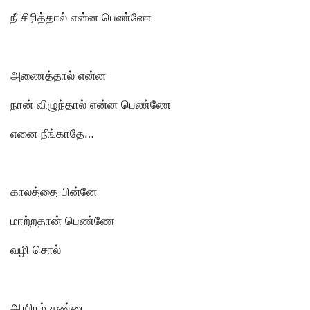
நீ சிரித்தால் என்ன பெண்ணே
அணைத்தால் என்ன
நான் விழுந்தால் என்ன பெண்ணே
எனை நீங்காதே…
காலத்தை பின்னே
மாற்றதான் பெண்ணே
வழி சொல்
ஆயிரம் சண்டை