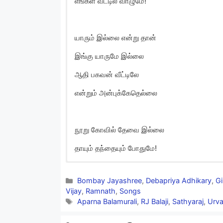
எங்கள் வீட்டில் வாழுமே!
யாரும் இல்லை என்று தான்
இங்கு யாருமே இல்லை
ஆதி பகவன் வீட்டிலே
என்றும் அன்புக்கேதெல்லை
நூறு கோவில் தேவை இல்லை
தாயும் தந்தையும் போதுமே!
Family Paattu Song L
Categories
Bombay Jayashree
,
Debapriya Adhikary
,
Gi
Nooru Kovil Thevai Illai
Vijay
,
Ramnath
,
Songs
Tags
Aparna Balamurali
,
RJ Balaji
,
Sathyaraj
,
Urva
Thaaiyum Thanthaiyum Podhume!