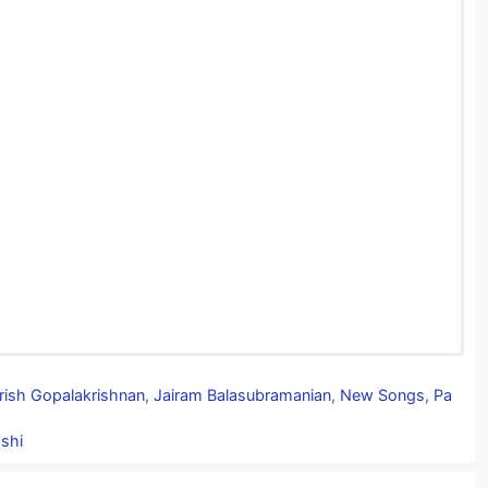
yrics in English
rish Gopalakrishnan
,
Jairam Balasubramanian
,
New Songs
,
Pa
shi