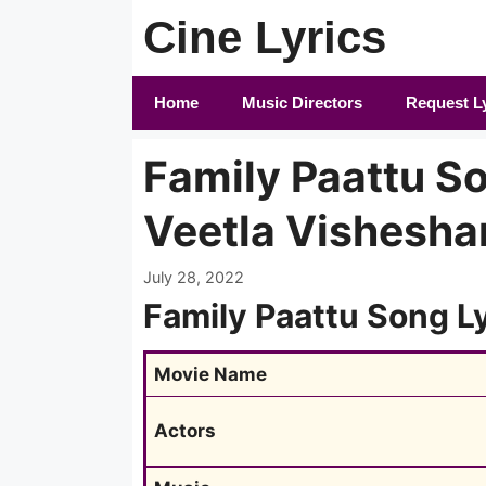
Skip
Cine Lyrics
to
content
Home
Music Directors
Request L
Family Paattu So
Veetla Vishesham
July 28, 2022
Family Paattu Song L
Movie Name
Actors