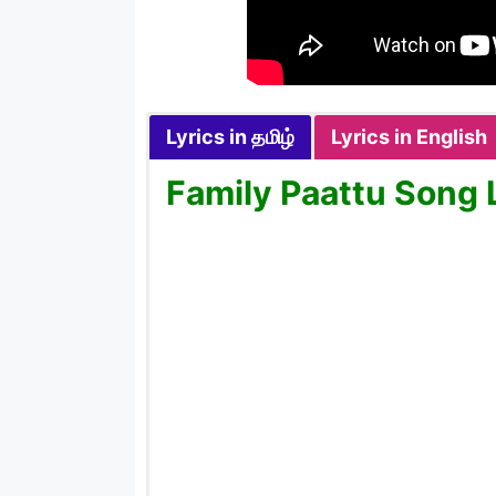
Lyrics in தமிழ்
Lyrics in English
Family Paattu Song L