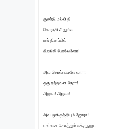
குண்டு மல்லி நீ
கொஞ்சி சினுங்க
உன் நினப்பில்
கிறங்கி போவேனோ!
அவ சொல்லாமலே வாரா
ஒரு நந்தவன தேரா!
அழகா! அழகா!
அவ மூக்குத்தியும் ஜோரா!
என்னை கொத்தும் சுக்குநூறா