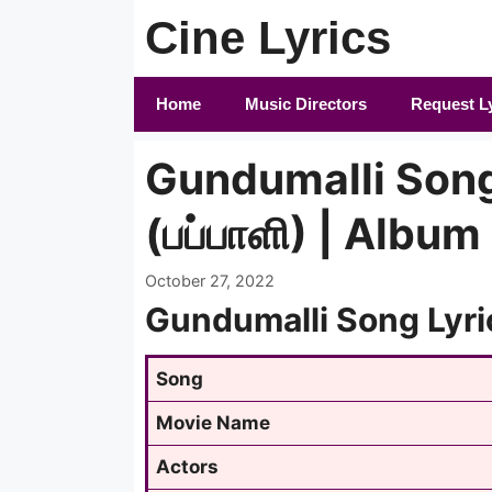
Skip
Cine Lyrics
to
content
Home
Music Directors
Request L
Gundumalli Song 
(பப்பாளி) | Albu
October 27, 2022
Gundumalli Song Lyri
Song
Movie Name
Actors