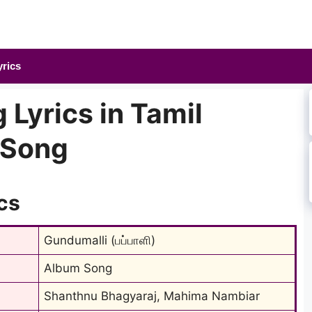
yrics
Lyrics in Tamil
m Song
cs
Gundumalli (பப்பாளி)
Album Song
Shanthnu Bhagyaraj, Mahima Nambiar