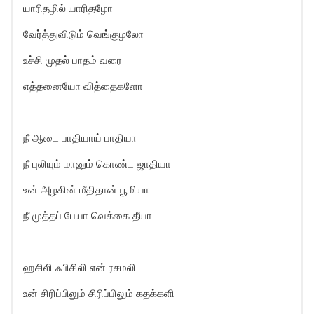
யாரிதழில் யாரிதழோ
வேர்த்துவிடும் வெங்குழலோ
உச்சி முதல் பாதம் வரை
எத்தனையோ வித்தைகளோ
நீ ஆடை பாதியாய் பாதியா
நீ புலியும் மானும் கொண்ட ஜாதியா
உன் அழகின் மீதிதான் பூமியா
நீ முத்தப் பேயா வெக்கை தீயா
ஹசிலி ஃபிசிலி என் ரசமலி
உன் சிரிப்பிலும் சிரிப்பிலும் கதக்களி