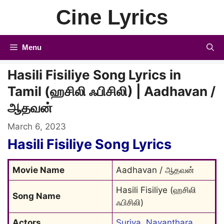
Skip
Cine Lyrics
to
content
Menu
Hasili Fisiliye Song Lyrics in
Tamil (ஹசிலி ஃபிசிலி) | Aadhavan /
ஆதவன்
March 6, 2023
Hasili Fisiliye Song Lyrics
Movie Name
Aadhavan / ஆதவன்
Hasili Fisiliye (ஹசிலி 
Song Name
ஃபிசிலி)
Actors
Suriya
, 
Nayanthara