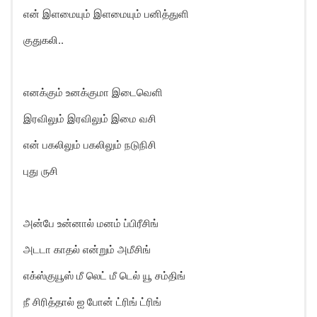
என் இளமையும் இளமையும் பனித்துளி
குதுகலி..
எனக்கும் உனக்குமா இடைவெளி
இரவிலும் இரவிலும் இமை வசி
என் பகலிலும் பகலிலும் நடுநிசி
புது ருசி
அன்பே உன்னால் மனம் ப்பிரீசிங்
அடடா காதல் என்றும் அமீசிங்
எக்ஸ்குயூஸ் மீ லெட் மீ டெல் யூ சம்திங்
நீ சிரித்தால் ஐ போன் ட்ரிங் ட்ரிங்