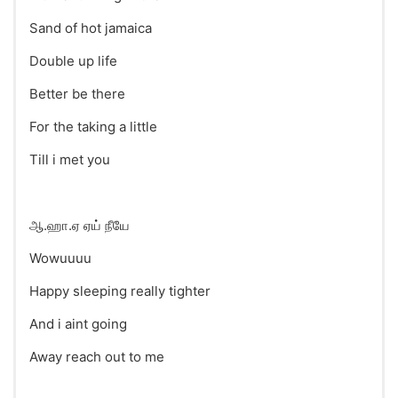
Sand of hot jamaica
Double up life
Better be there
For the taking a little
Till i met you
ஆ.ஹா.ஏ ஏய் நீயே
Wowuuuu
Happy sleeping really tighter
And i aint going
Away reach out to me