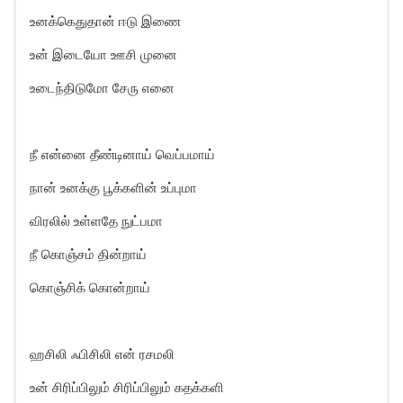
உனக்கெதுதான் ஈடு இணை
உன் இடையோ ஊசி முனை
உடைந்திடுமோ சேரு எனை
நீ என்னை தீண்டினாய் வெப்பமாய்
நான் உனக்கு பூக்களின் உப்புமா
விரலில் உள்ளதே நுட்பமா
நீ கொஞ்சம் தின்றாய்
கொஞ்சிக் கொன்றாய்
ஹசிலி ஃபிசிலி என் ரசமலி
உன் சிரிப்பிலும் சிரிப்பிலும் கதக்களி