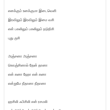
எனக்கும் உனக்குமா இடைவெளி
இரவிலும் இரவிலும் இமை வசி
என் பகலிலும் பகலிலும் நடுநிசி
புது ருசி
அஞ்சனா அஞ்சனா
கொஞ்சினால் தேன் தானா
என் கனா ஹோ என் கனா
என்றுமே நீதானா நீதானா
ஹசிலி ஃபிசிலி என் ரசமலி