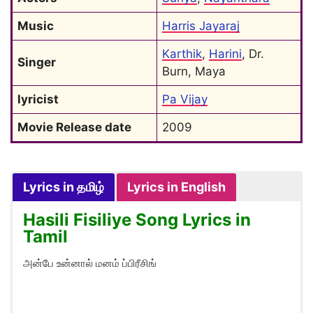
Music
Harris Jayaraj
Karthik
, 
Harini
, Dr. 
Singer
Burn, Maya
lyricist
Pa Vijay
Movie Release date
2009
Lyrics in தமிழ்
Lyrics in English
Hasili Fisiliye Song Lyrics in
Tamil
அன்பே உன்னால் மனம் ப்பிரீசிங்