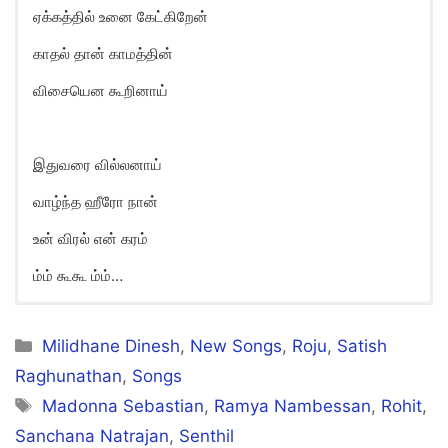
ஏக்கத்தில் உனை கேட்கிறேன்
காதல் தான் காமத்தின்
விசையென கூறினாய்
இதுவரை வில்லனாய்
வாழ்ந்த ஹீரோ நான்
உன் விரல் என் கரம்
ம்ம் கூகூ ம்ம்…
Hero Naan Song Lyrics in
English
Categories
Milidhane Dinesh
,
New Songs
,
Roju
,
Satish
Raghunathan
,
Songs
Tags
Madonna Sebastian
,
Ramya Nambessan
,
Rohit
,
Sanchana Natrajan
,
Senthil