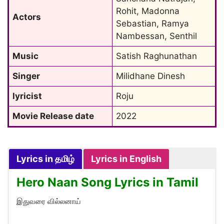
Rohit, Madonna 
Actors
Sebastian, Ramya 
Nambessan, Senthil
Music
Satish Raghunathan
Singer
Milidhane Dinesh
lyricist
Roju
Movie Release date
2022
Lyrics in தமிழ்
Lyrics in English
Hero Naan Song Lyrics in Tamil
இதுவரை வில்லனாய்