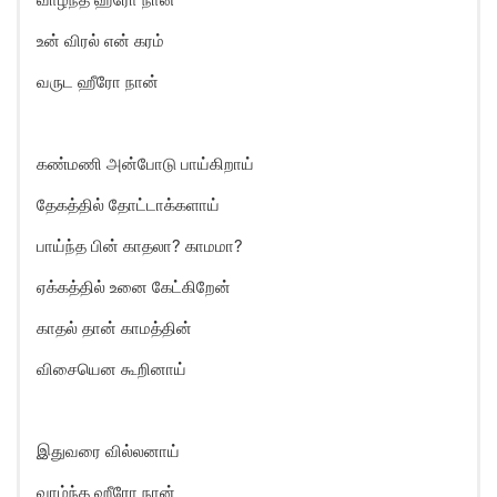
உன் விரல் என் கரம்
வருட ஹீரோ நான்
கண்மணி அன்போடு பாய்கிறாய்
தேகத்தில் தோட்டாக்களாய்
பாய்ந்த பின் காதலா? காமமா?
ஏக்கத்தில் உனை கேட்கிறேன்
காதல் தான் காமத்தின்
விசையென கூறினாய்
இதுவரை வில்லனாய்
வாழ்ந்த ஹீரோ நான்