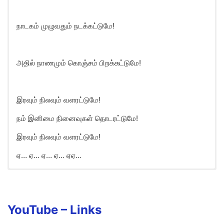
நாடகம் முழுவதும் நடக்கட்டுமே!
அதில் நாணமும் கொஞ்சம் பிறக்கட்டுமே!
இரவும் நிலவும் வளரட்டுமே!
நம் இனிமை நினைவுகள் தொடரட்டுமே!
இரவும் நிலவும் வளரட்டுமே!
ஏ… ஏ… ஏ… ஏ… ஏஏ…
Iravum Nilavum Song Lyrics in
English
Aa… aa… aa… aa…
YouTube – Links
Aa… aa… aa… aa…