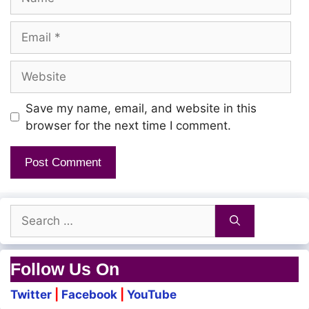
Iravum nilavum valarattumae!
Email
Nam inimai ninaivughal thodarattumae!
Website
Iravum nilavum valarattumae!
Save my name, email, and website in this
Ae… ae… ae… ae… aeae…
browser for the next time I comment.
Malligai panjanai virikkattumae!
Search
Angu mangaiyin thaamarai Sirikkattumae!
for:
Follow Us On
Illaiyinnaammal kodukkattumae!
Twitter
|
Facebook
|
YouTube