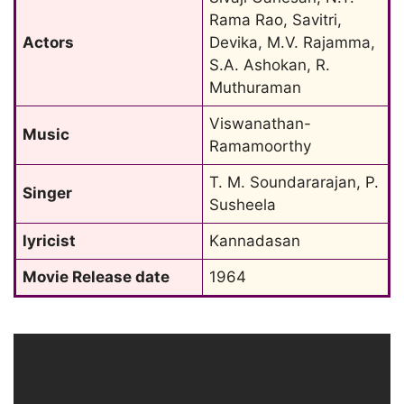
Rama Rao, Savitri, 
Actors
Devika, M.V. Rajamma, 
S.A. Ashokan, R. 
Muthuraman
Viswanathan-
Music
Ramamoorthy
T. M. Soundararajan, P. 
Singer
Susheela
lyricist
Kannadasan
Movie Release date
1964