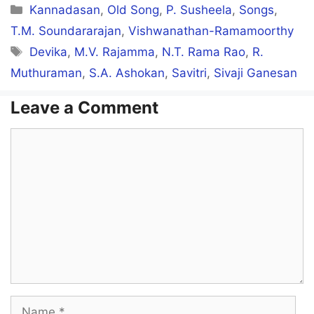
Categories
Kannadasan
,
Old Song
,
P. Susheela
,
Songs
,
Aaaa… Aaaa…
T.M. Soundararajan
,
Vishwanathan-Ramamoorthy
Tags
Devika
,
M.V. Rajamma
,
N.T. Rama Rao
,
R.
Muthuraman
,
S.A. Ashokan
,
Savitri
,
Sivaji Ganesan
Iravum nilavum valarattumae!
Nam inimai ninaivugal thodarattumae!
Leave a Comment
Iravum nilavum valarattumae!
Comment
Nam inimai ninaivugal thodarattumae!
Iravum nilavum valarattumae!
Tharavum peravum udhavattumae!…
Tharavum peravum udhavattumae!
Nam thanimai sughanghal perugattumae!
Name