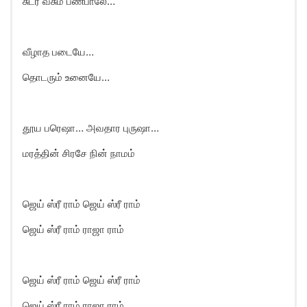
சுடர் வீசும் பண்பாலே…
வீழாத படையே…
தொடரும் உனையே…
தூய பரெஷா… அவதார புருஷா…
மரத்தின் சிரசே நின் நாமம்
ஜெய் ஸ்ரீ ராம் ஜெய் ஸ்ரீ ராம்
ஜெய் ஸ்ரீ ராம் ராஜா ராம்
ஜெய் ஸ்ரீ ராம் ஜெய் ஸ்ரீ ராம்
ஜெய் ஸ்ரீ ராம் ராஜா ராம்