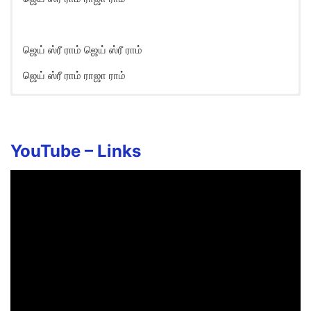
ஜெய் ஸ்ரீ ராம் ஜெய் ஸ்ரீ ராம்
ஜெய் ஸ்ரீ ராம் ராஜா ராம்
Jai Shri Ram Song Lyrics in
English
Muneri Selvomae Naam
YouTube –
Links
Un Melanaa Anbale
Iddar Neeki Viraivoma Un
Sudar Veesum Panbaale
Veezhatha Padaiye…