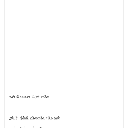
உன் மேலான அன்பாலே
இடர்-நீக்கி விரைவோமே உன்