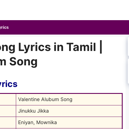
yrics
ng Lyrics in Tamil |
um Song
yrics
Valentine Alubum Song
Jinukku Jikka
Eniyan, Mownika