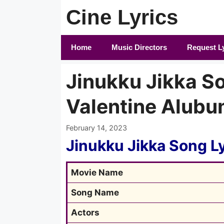
Skip
Cine Lyrics
to
content
Home
Music Directors
Request L
Jinukku Jikka So
Valentine Alub
February 14, 2023
Jinukku Jikka Song L
Movie Name
Song Name
Actors