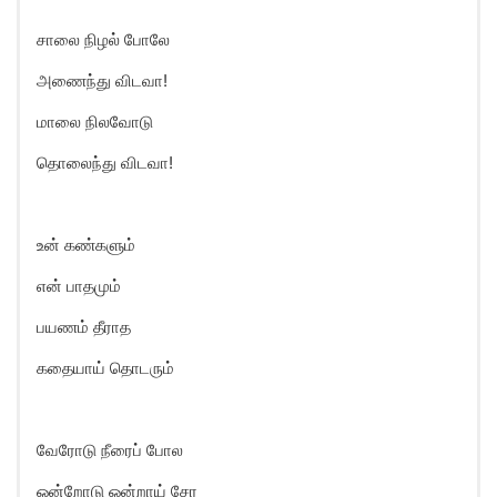
சாலை நிழல் போலே
அணைந்து விடவா!
மாலை நிலவோடு
தொலைந்து விடவா!
உன் கண்களும்
என் பாதமும்
பயணம் தீராத
கதையாய் தொடரும்
வேரோடு நீரைப் போல
ஒன்றாேடு ஒன்றாய் சேர