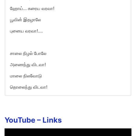
ஹோய்… கரைய வரவா!
பூவின் இதழாலே
புனைய வரவா!….
சாலை நிழல் போலே
அணைந்து விடவா!
மாலை நிலவோடு
தொலைந்து விடவா!
YouTube – Links