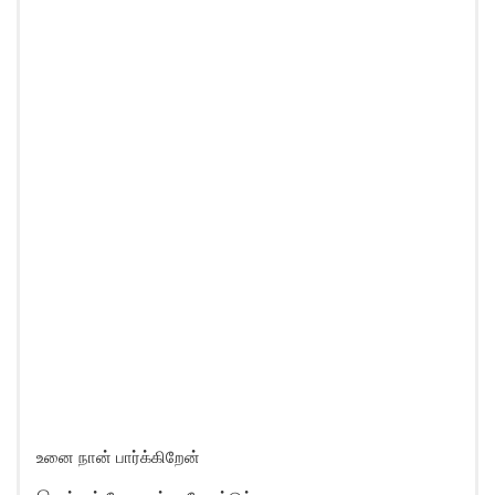
உனை நான் பார்க்கிறேன்