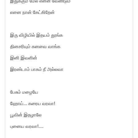
இதுக்கும் மேல என்ன வேண்டும்
எனை நான் கேட்கிறேன்
இரு விழியில் இதயம் தூங்க
தினசரியும் கனவை வாங்க
இனி இவளின்
இரண்டாம் பாகம் நீ அல்லவா
பேசும் மழையே
ஹோய்… கரைய வரவா!
பூவின் இதழாலே
புனைய வரவா!….