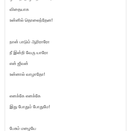
விதையாக
உன்னில் தொலைந்தேன!
நான் பாடும் ஆரிராரோ
நீ இன்றி வேரு யாரோ
என் ஜீவன்
உன்னால் வாழாதோ!
எனக்கே எனக்கே
இது போதும் போதுமே!
பேசும் மழையே