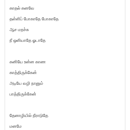
காதல் கனவே
தள்ளிப் போகாதே போகாதே
ஆச மறச்சு
நீ ஒளியாதே ஓடாதே
கனியே உன்ன காண
காத்திருக்கேன்
அடியே வழி நானும்
பாத்திருக்கேன்
தேனாழியில் நீராடுதே
மனமே