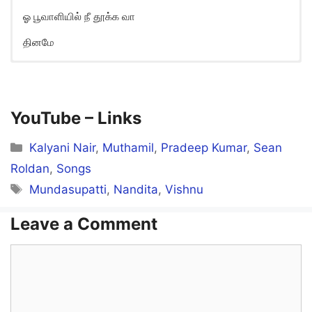
ஓ பூவாளியில் நீ தூக்க வா
தினமே
Kadhal Kanave Song Lyrics in
English
Kaadhal kanavae
YouTube –
Links
Thalli pogaadhae pogaadhae
Categories
Kalyani Nair
,
Muthamil
,
Pradeep Kumar
,
Sean
Aasa marachu nee
Roldan
,
Songs
Tags
Mundasupatti
,
Nandita
,
Vishnu
Oliyadhae odaadhae
Leave a Comment
Kaadhal kanavae
Comment
Thalli pogaadhae pogaadhae
Aasa marachu nee