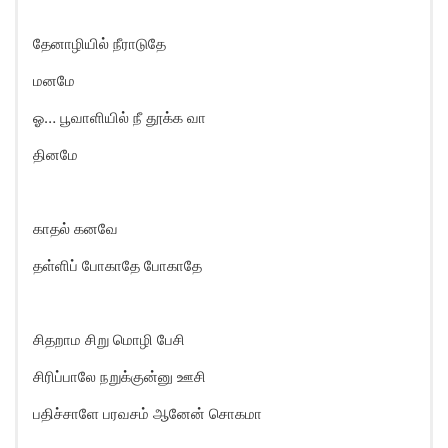
தேனாழியில் நீராடுதே
மனமே
ஓ… பூவாளியில் நீ தூக்க வா
தினமே
காதல் கனவே
தள்ளிப் போகாதே போகாதே
சிதறாம சிறு மொழி பேசி
சிரிப்பாலே நறுக்குன்னு ஊசி
பதிச்சாளே பரவசம் ஆனேன் சொகமா