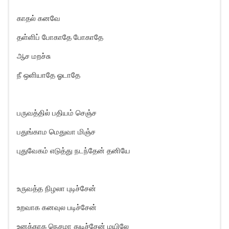
காதல் கனவே
தள்ளிப் போகாதே போகாதே
ஆச மறச்சு
நீ ஒளியாதே ஓடாதே
பருவத்தில் பதியம் செஞ்ச
பதுங்காம மெதுவா மிஞ்ச
புதுவேகம் எடுத்து நடந்தேன் தனியே
உருவத்த நிழலா புடிச்சேன்
உறவாக கனவுல படிச்சேன்
உனக்காக நெசமா துடிச்சேன் மயிலே