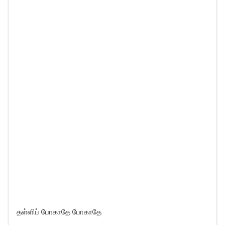
தள்ளிப் போகாதே போகாதே