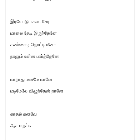
இரவோடு பகலா சேர
மாலை தேடி இருந்தேனே
கண்ணாடி தொட்டி மீனா
நானும் உன்ன பாா்த்தேனே
மாறாது மனமே மானே
மடிமேலே விழுந்தேன் நானே
காதல் கனவே
ஆச மறச்சு