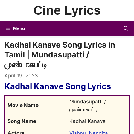
Skip
Cine Lyrics
to
content
Menu
Kadhal Kanave Song Lyrics in
Tamil | Mundasupatti /
முண்டாசுபட்டி
April 19, 2023
Kadhal Kanave Song Lyrics
Mundasupatti / 
Movie Name
முண்டாசுபட்டி
Song Name
Kadhal Kanave
Actors
Vishnu
, 
Nandita