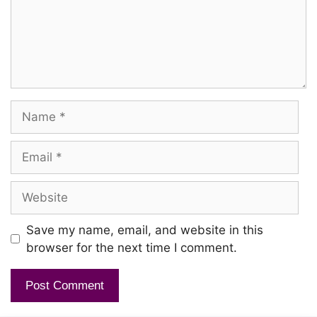
Oliyadhae odaadhae
Kaniyae unna kaana
Kaathuirukken
Name
Adiyae vazhi naanum
Paathirukken
Email
Website
Thenaazhiyil neeraadudhae
Manamae
Save my name, email, and website in this
Oh poovaliyil nee thooka vaa
browser for the next time I comment.
Dhinamae