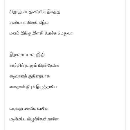
சிறு நூலா துணியில் இருந்து
தனியாக விலகி வீழ்வ
மனம் இங்கு இளகி போச்சு மெதுவா
இறகால படகா நீந்தி
காத்தில் நானும் மிதந்தேனே
கடிவாளக் குதிரையாக
எனதான் நீயும் இழுத்தாயே
மாறாது மனமே மானே
மடிமேலே விழுந்தேன் நானே