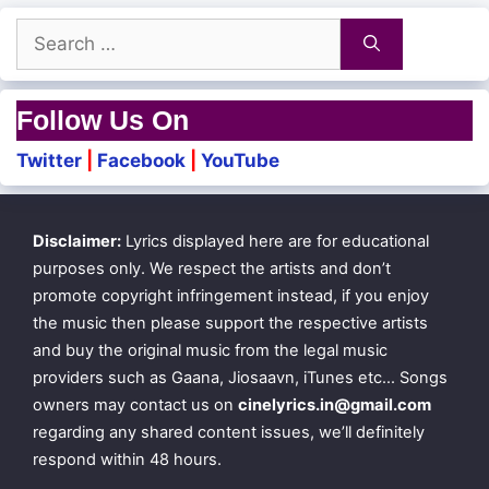
Kaadhal kanavae
Search
Thalli pogaadhae pogaadhae..
for:
Follow Us On
Sethraaama siru mozhi pesu
Twitter
|
Facebook
|
YouTube
Sirippalae narukkunu oosi
Padhichaalae paravasam aanen sogamaa
Disclaimer:
Lyrics displayed here are for educational
purposes only. We respect the artists and don’t
Siru noolaa thuniyil irundhu
promote copyright infringement instead, if you enjoy
the music then please support the respective artists
Thaniyaaga velagi vilundhu
and buy the original music from the legal music
Manam ingu elagi pochu medhuvaa
providers such as Gaana, Jiosaavn, iTunes etc… Songs
owners may contact us on
cinelyrics.in@gmail.com
regarding any shared content issues, we’ll definitely
Iragaala padaga neendhi
respond within 48 hours.