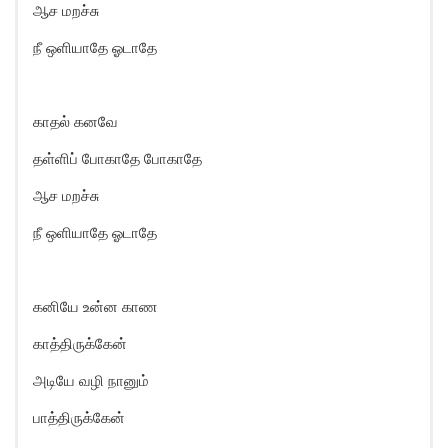
ஆச மறச்சு
நீ ஒளியாதே ஓடாதே
காதல் கனவே
தள்ளிப் போகாதே போகாதே
ஆச மறச்சு
நீ ஒளியாதே ஓடாதே
கனியே உன்ன காண
காத்திருக்கேன்
அடியே வழி நானும்
பாத்திருக்கேன்