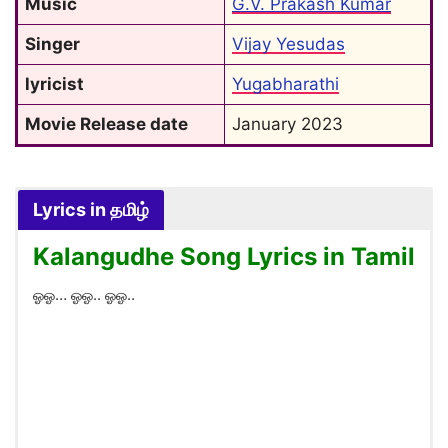
Music
G.V. Prakash Kumar
Singer
Vijay Yesudas
lyricist
Yugabharathi
Movie Release date
January 2023
Lyrics in தமிழ்
Kalangudhe Song Lyrics in Tamil
ஓஓ… ஓஓ.. ஓஓ..