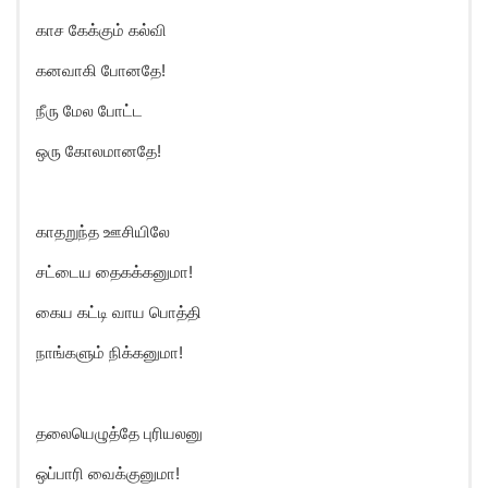
காச கேக்கும் கல்வி
கனவாகி போனதே!
நீரு மேல போட்ட
ஒரு கோலமானதே!
காதறுந்த ஊசியிலே
சட்டைய தைகக்கனுமா!
கைய கட்டி வாய பொத்தி
நாங்களும் நிக்கனுமா!
தலையெழுத்தே புரியலனு
ஒப்பாரி வைக்குனுமா!