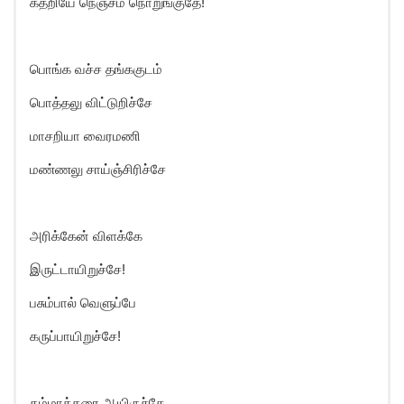
கதறியே நெஞ்சம் நொறுங்குதே!
பொங்க வச்ச தங்ககுடம்
பொத்தலு விட்டுறிச்சே
மாசறியா வைரமணி
மண்ணலு சாய்ஞ்சிரிச்சே
அரிக்கேன் விளக்கே
இருட்டாயிறுச்சே!
பசும்பால் வெளுப்பே
கருப்பாயிறுச்சே!
கம்மாக்கரை ஆயிருச்சே