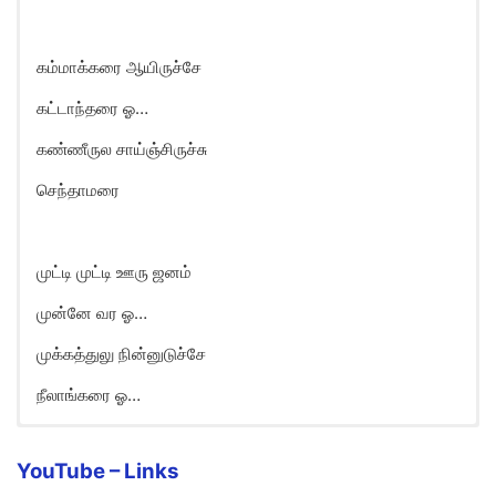
கம்மாக்கரை ஆயிருச்சே
கட்டாந்தரை ஓ…
கண்ணீருல சாய்ஞ்சிருச்சு
செந்தாமரை
முட்டி முட்டி ஊரு ஜனம்
முன்னே வர ஓ…
முக்கத்துலு நின்னுடுச்சே
நீலாங்கரை ஓ…
YouTube – Links