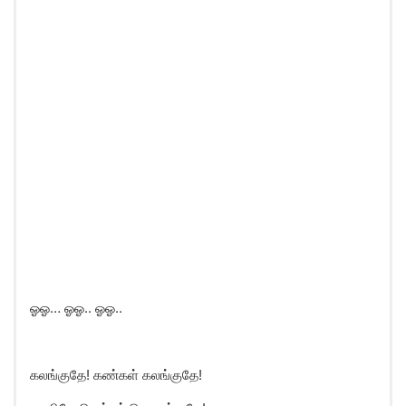
ஓஓ… ஓஓ.. ஓஓ..
கலங்குதே! கண்கள் கலங்குதே!