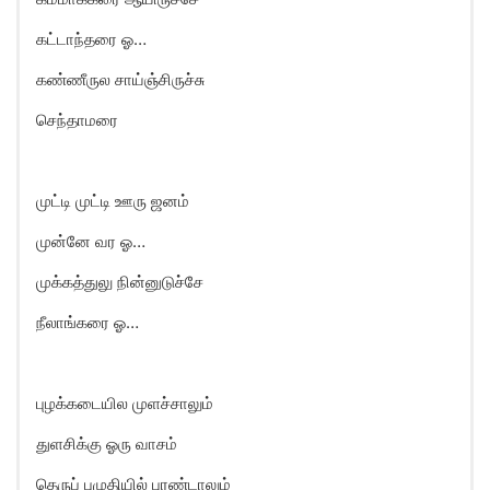
கட்டாந்தரை ஓ…
கண்ணீருல சாய்ஞ்சிருச்சு
செந்தாமரை
முட்டி முட்டி ஊரு ஜனம்
முன்னே வர ஓ…
முக்கத்துலு நின்னுடுச்சே
நீலாங்கரை ஓ…
புழக்கடையில முளச்சாலும்
துளசிக்கு ஓரு வாசம்
தெருப் புழுதியில் புரண்டாலும்