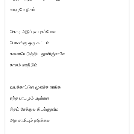
வாழுமே நிசம்
கொடி அடுப்புல புகப்போல
பொசுங்கு ஒரு கூட்டம்
களையெடுத்திட துணிஞ்சாலே
காலம் மாறிடும்
வயக்காட்டுல முளச்ச நாங்க
எந்த பாடமும் படிக்கல
நிதம் சேத்துல கிடக்குறமே
அத சாமியும் தடுக்கல