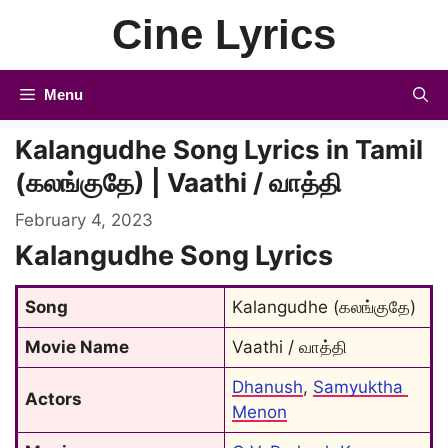
Skip
Cine Lyrics
to
content
Menu
Kalangudhe Song Lyrics in Tamil
(கலங்குதே) | Vaathi / வாத்தி
February 4, 2023
Kalangudhe Song Lyrics
Song
Kalangudhe (கலங்குதே)
Movie Name
Vaathi / வாத்தி
Dhanush
, 
Samyuktha 
Actors
Menon