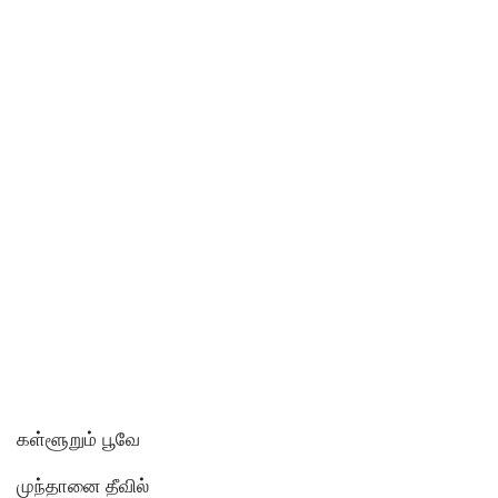
கள்ளூறும் பூவே
முந்தானை தீவில்