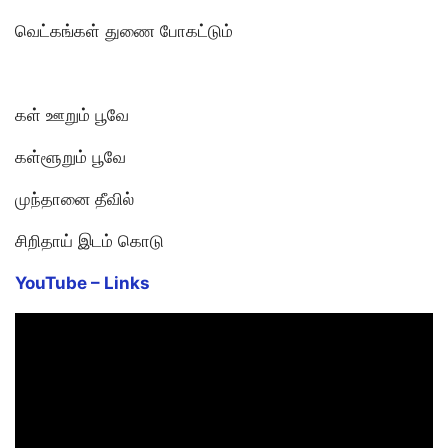
வெட்கங்கள் துணை போகட்டும்
கள் ஊறும் பூவே
கள்ளூறும் பூவே
முந்தானை தீவில்
சிறிதாய் இடம் கொடு
YouTube –
Links