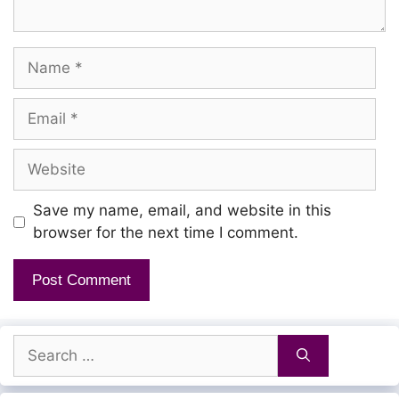
Muthal muththangal Poo Pookume!
Name
Yei! Kanjadai Kal Veesi Neeye Yen
Email
Kannadi Kan Koithaye!
Website
Hey! Kankoosum Minsaaram Neeye
Save my name, email, and website in this
Yen Nenjoram Poothaya!
browser for the next time I comment.
Paathai Maariyathu Pole
Paathai Sernthu Varava
Search
Dooram Yavum Ariyamal
for:
Povom Vaa