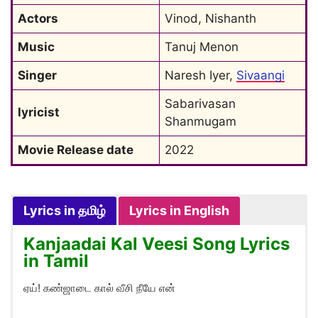
Actors
Vinod, Nishanth
Music
Tanuj Menon
Singer
Naresh Iyer, 
Sivaangi
Sabarivasan 
lyricist
Shanmugam
Movie Release date
2022
Lyrics in தமிழ்
Lyrics in English
Kanjaadai Kal Veesi Song Lyrics
in Tamil
ஏய்! கண்ஜாடை கால் வீசி நீயே என்