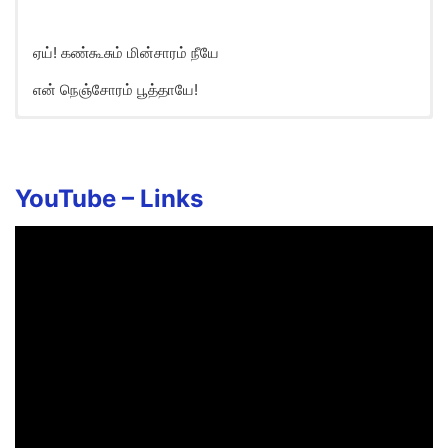
ஏய்! கண்கூசும் மின்சாரம் நீயே
என் நெஞ்சோரம் பூத்தாயே!
Kanjaadai Kal Veesi Song Lyrics
in English
Yei! Kanjadai Kal Veesi Neeye Yen
YouTube – Links
Kannadi Kan Koithaye!
Yei! Kankoosum Minsaaram Neeye
Yen Nenjoram Poothaya!
Yen Venmeham Kaai Neetum Pothu