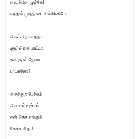
எ முத்தே! முத்தே!
எந்தன் முத்தான மின்மினியே!
அடிக்கிற காத்தா
குயிலிசை பாட்டா
உன் குரல் தேனா
பாயாதோ?
அசத்துற பேச்சும்
அடி உன் மூச்சும்
என் தெச எங்கும்
கேக்காதோ!