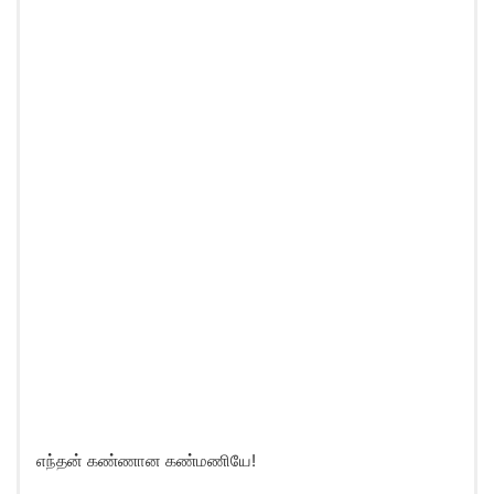
எந்தன் கண்ணான கண்மணியே!