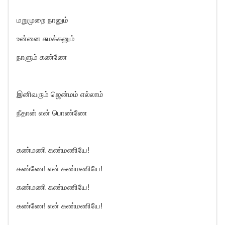
மறுமுறை நானும்
உன்னை சுமக்கனும்
நாளும் கண்ணே
இனிவரும் ஜென்மம் எல்லாம்
நீதான் என் பொண்ணே
கண்மணி கண்மணியே!
கண்ணே! என் கண்மணியே!
கண்மணி கண்மணியே!
கண்ணே! என் கண்மணியே!