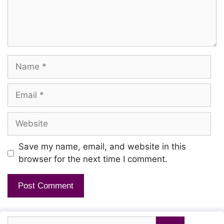
Inivarum Jenmam Ellam
Neethaan En Ponnae
Name
Kanne! Kanmaniye!
Email
Kanne! En Kanmaniye!
Website
Kanne! Kanmaniye!
Kanne! En Kanmaniye!
Save my name, email, and website in this
browser for the next time I comment.
Kanne! Kanmaniye!
Kanne! En Kanmaniye!
Kanne! Kanmaniye!
Search