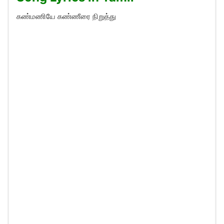
கண்மணியே கண்ணீரை நிறுத்து