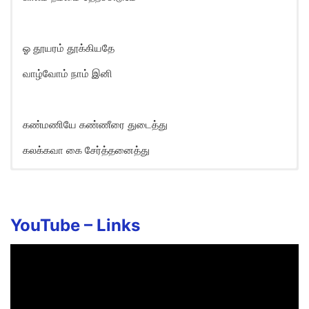
ஓ தூயரம் தூக்கியதே
வாழ்வோம் நாம் இனி
கண்மணியே கண்ணீரை துடைத்து
கலக்கவா கை சேர்த்தனைத்து
Kanmaniye Kanneerai Niruthu
Song Lyrics in English
Kanmaniye Kanneerai Niruththu
YouTube –
Links
Kalakavaa Kai Serthanaiththu
Kanmaniye Kanneerai Niruththu
Kalakavaa Kai Serthanaiththu