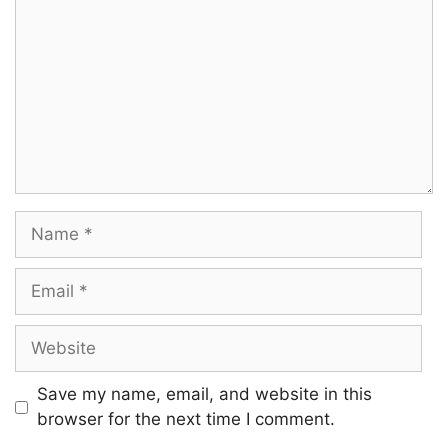
Unthan Tholae Aaruthal
Unthan Thunbam Maarave
En Nenjam Yenguthe
Namathu Kaigal Searumbothu
Nambikkai Vithi Marthtidume
Name
Kadhal Nammai Kaakum Podhu
Kaalam Nammai Therchchidume
Email
Website
Oh Thuyaram Thukkiyathe
Vazhvom Naam Ini
Save my name, email, and website in this
browser for the next time I comment.