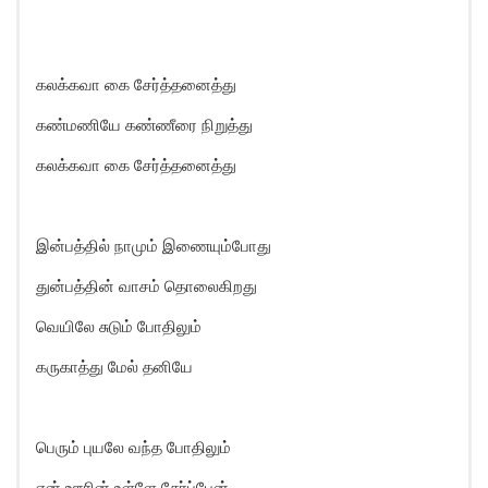
கலக்கவா கை சேர்த்தனைத்து
கண்மணியே கண்ணீரை நிறுத்து
கலக்கவா கை சேர்த்தனைத்து
இன்பத்தில் நாமும் இணையும்போது
துன்பத்தின் வாசம் தொலைகிறது
வெயிலே சுடும் போதிலும்
கருகாத்து மேல் தனியே
பெரும் புயலே வந்த போதிலும்
என் ஊரின் உள்ளே சேர்ப்பேன்