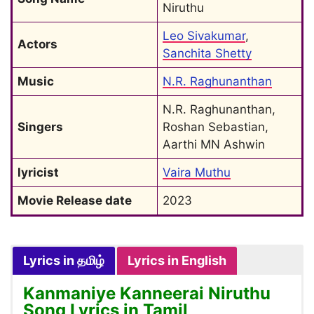
Niruthu
Leo Sivakumar
, 
Actors
Sanchita Shetty
Music
N.R. Raghunanthan
N.R. Raghunanthan, 
Singers
Roshan Sebastian, 
Aarthi MN Ashwin
lyricist
Vaira Muthu
Movie Release date
2023
Lyrics in தமிழ்
Lyrics in English
Kanmaniye Kanneerai Niruthu
Song Lyrics in Tamil