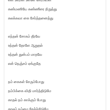
கண்மணியே கண்ணீரை நிறுத்து
கலக்கவா கை சேர்த்தனைத்து
எந்தன் சோகம் தீரவே
உந்தன் தோளே ஆறுதல்
உந்தன் துன்பம் மாறவே
என் நெஞ்சம் ஏங்குதே
நம் கைகள் சேரும்போது
நம்பிக்கை விதி மார்த்திடுமே
காதல் நம் காக்கும் போது
காலம் நம்மை தேற்ச்சிடுமே