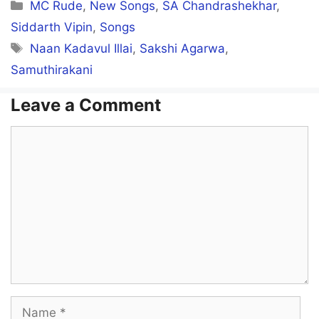
Categories
MC Rude
,
New Songs
,
SA Chandrashekhar
,
Siddarth Vipin
,
Songs
Tags
Naan Kadavul Illai
,
Sakshi Agarwa
,
Samuthirakani
Leave a Comment
Comment
Name