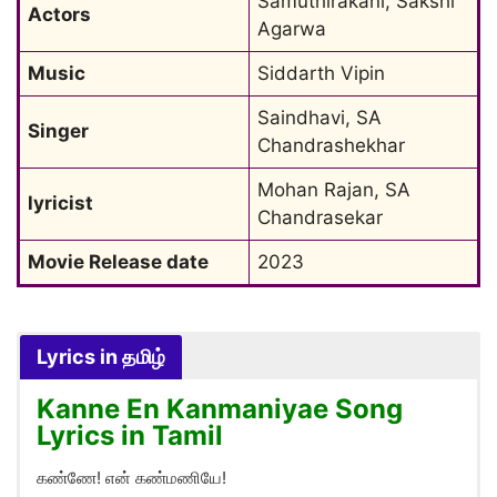
Samuthirakani, Sakshi 
Actors
Agarwa
Music
Siddarth Vipin
Saindhavi, SA 
Singer
Chandrashekhar
Mohan Rajan, SA 
lyricist
Chandrasekar
Movie Release date
2023
Lyrics in தமிழ்
Kanne En Kanmaniyae Song
Lyrics in Tamil
கண்ணே! என் கண்மணியே!