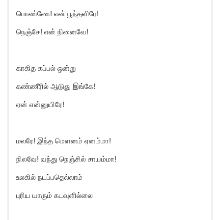
பொண்ணே! என் பூந்தளிரே!
நெஞ்சே! என் நினைவே!
காகித கப்பல் ஒன்று
கண்ணீரில் ஆடுது இங்கே!
ஏன் என்னுயிரே!
மலரே! இந்த மெளனம் ஏனம்மா!
நிலவே! வந்து நெஞ்சில் சாயம்மா!
உலகில் நடப்பதெல்லாம்
புரிய யாரும் கடவுளில்லை