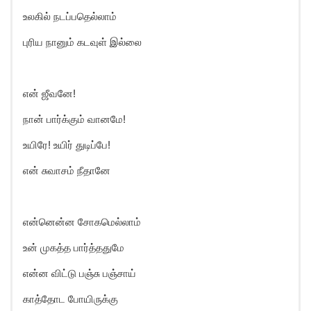
உலகில் நடப்பதெல்லாம்
புரிய நானும் கடவுள் இல்லை
என் ஜீவனே!
நான் பார்க்கும் வானமே!
உயிரே! உயிர் துடிப்பே!
என் சுவாசம் நீதானே
என்னென்ன சோகமெல்லாம்
உன் முகத்த பார்த்ததுமே
என்ன விட்டு பஞ்சு பஞ்சாய்
காத்தோட போயிருக்கு