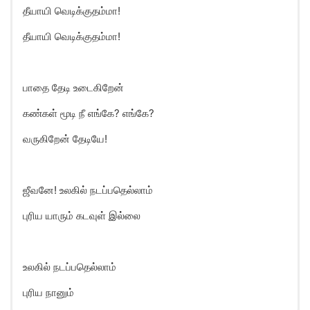
தீயாயி வெடிக்குதம்மா!
தீயாயி வெடிக்குதம்மா!
பாதை தேடி உடைகிறேன்
கண்கள் மூடி நீ எங்கே? எங்கே?
வருகிறேன் தேடியே!
ஜீவனே! உலகில் நடப்பதெல்லாம்
புரிய யாரும் கடவுள் இல்லை
உலகில் நடப்பதெல்லாம்
புரிய நானும்