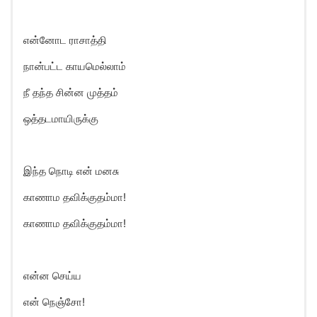
என்னோட ராசாத்தி
நான்பட்ட காயமெல்லாம்
நீ தந்த சின்ன முத்தம்
ஒத்தடமாயிருக்கு
இந்த நொடி என் மனசு
காணாம தவிக்குதம்மா!
காணாம தவிக்குதம்மா!
என்ன செய்ய
என் நெஞ்சோ!