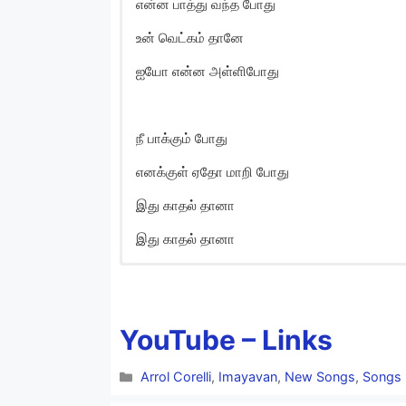
என்ன பாத்து வந்த போது
உன் வெட்கம் தானே
ஐயோ என்ன அள்ளிபோது
நீ பாக்கும் போது
எனக்குள் ஏதோ மாறி போது
இது காதல் தானா
இது காதல் தானா
Kannoram Kannadi So
Kannoram Kannadi
YouTube – Links
Unnaala Thallaadi
Categories
Arrol Corelli
,
Imayavan
,
New Songs
,
Songs
Nee Sollaadha Solla