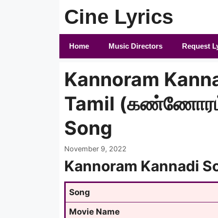
Skip
Cine Lyrics
to
content
Home
Music Directors
Request L
Kannoram Kannad
Tamil (கண்ணோரம
Song
November 9, 2022
Kannoram Kannadi So
Song
Movie Name