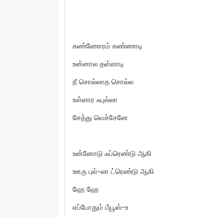
கண்ணோரம் கண்ணாடி
உன்னால தள்ளாடி
நீ சொல்லாத சொல்ல
உள்ளார ஃபுல்லா
சேத்து வெச்சேனே
உன்னோடு ஃப்ரெண்டு ஆகி
ஊரு புல்-லா ட்ரெண்டு ஆகி
ஹே ஹே
எப்போதும் பீயூஸ்-உ