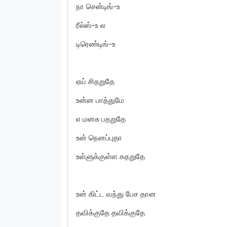
நா சென்டிங்-உ
ரீல்ஸ்-உ ல
டிரெண்டிங்-உ
ஏய் சிதறுதே
உன்ன பாத்துமே
எ மனசு பதறுதே
உன் நெனப்புதா
உள்ளுக்குள்ள கதறுதே
உன் கிட்ட வந்து பேச தான
தவிக்குதே தவிக்குதே