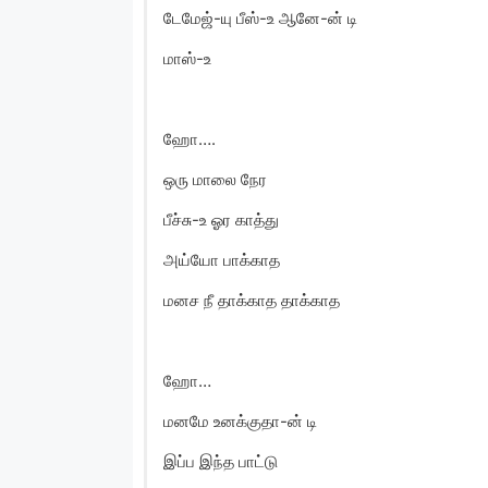
டேமேஜ்-யு பீஸ்-உ ஆனே-ன் டி
மாஸ்-உ
ஹோ….
ஒரு மாலை நேர
பீச்சு-உ ஓர காத்து
அய்யோ பாக்காத
மனச நீ தாக்காத தாக்காத
ஹோ…
மனமே உனக்குதா-ன் டி
இப்ப இந்த பாட்டு