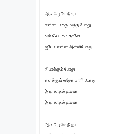
ஆடி அழகே நீ தா
என்ன பாத்து வந்த போது
உன் வெட்கம் தானே
ஐயோ என்ன அள்ளிபோது
நீ பாக்கும் போது
எனக்குள் ஏதோ மாறி போது
இது காதல் தானா
இது காதல் தானா
ஆடி அழகே நீ தா