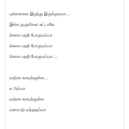
புள்ளைகள இழந்து இருக்குமயா…
இங்க குருவிகள சுட்டாலே
கொல பதறி போகுமய்யா
கொல பதறி போகுமய்யா
கொல பதறி போகுமய்யா….
வடுசர காவுக்குள்ள…
ஏ அய்யா
வடுசர காவுக்குள்ள
மனசபடு வந்ததய்யா