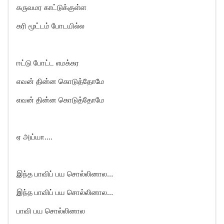
கருவமர காட்டுக்குள்ள
கரி மூட்டம் போடயில்ல
ஈட்டு போட்ட எமக்கர
எவன் தின்ன கொடுத்தோமே
எவன் தின்ன கொடுத்தோமே
ஏ அய்யா….
இந்த பாவிப் பய சொல்லினால…
இந்த பாவிப் பய சொல்லினால…
பாவி பய சொல்லினால