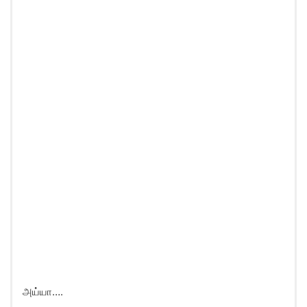
அய்யா….