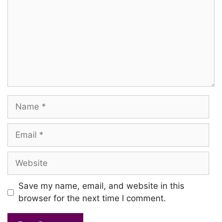
Seithu Vaiththen
Unakkaga En Idhayam
Koithu Vaithen
Unakkaaga Sorgam Onru
Name
Seithu Vaiththen
Unakkaga En Idhayam
Email
Aaa… Aaa…. Haaaa…
Website
Aaa… Aaa…. Haaaa…
Save my name, email, and website in this
browser for the next time I comment.
Kenjiyadhe…..
Uyirum Udalum Than Kenjiyadhe!