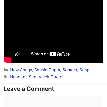
Oh! Kaadhal Kaadhal Enru Manam
Dhinamum Kenjiyadhe!
Paaru Paaru Paaru Enru Vizhi
Megamaai Kenjiyadhe!
Unnidathil Pesa
Categories
New Songs
,
Sachin Gupta
,
Sameer
,
Songs
Idhazh Kenjiyadhe!
Tags
Nandana Sen
,
Vivek Oberoi
Undhan Vasam Aanapothum
Leave a Comment
Kenjiyadhe!
Comment
Unakkaaga Sorgam Onru