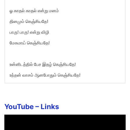
ஓ காதல் காதல் என்று மனம்
தினமும் கெஞ்சியதே!
பாரு! பாரு! என்று விழி
மேகமாய் கெஞ்சியதே!
உன்னிடத்தில் பேச இதழ் கெஞ்சியதே!
உந்தன் வாசம் ஆனபோதும் கெஞ்சியதே!
Kenjiyade Song Lyrics in English
Kaadhal Kaadhal Enru Manam
YouTube –
Links
Dhinamum Kenjiyadhe!
Paaru Paaru Enru Vizhi
Megamaai Kenjiyadhe!