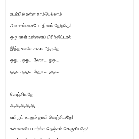
உடம்பில் உள்ள நரம்பெல்லாம்
அடி உன்னையே! தினம் தேடுதே!
ஒரு நாள் உன்னைப் பிரிந்திட்டால்
இந்த உலகே சுமை ஆகுதே
ஓஓ… ஓஓ… ஹோ… ஓஓ…
ஓஓ… ஓஓ… ஹோ… ஓஓ…
கெஞ்சியதே
ஆஆஆஆஆ…
உயிரும் உடலும் தான் கெஞ்சியதே!
உன்னையே பார்க்க நெஞ்சம் கெஞ்சியதே!