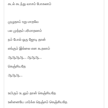
கடல் கடந்து வாசம் போகலாம்
முழுதாய் உறு மாறவே
பல முத்தம் பரிமாறலாம்
நம் போல் ஒரு ஜோடி தான்
எங்கும் இல்லை என கூறலாம்
ஆஆஆஆ… ஆஆஆ…
கெஞ்சியதே
ஆஆஆ…
உயிரும் உடலும் தான் கெஞ்சியதே
உன்னையே பார்க்க நெஞ்சம் கெஞ்சியதே