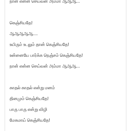
நான் என்ன செய்வன் அம்மா ஆஆஆ…
கெஞ்சியதே!
ஆஆஆஆஆ….
உயிரும் உடலும் தான் கெஞ்சியதே!
உன்னையே பார்க்க நெஞ்சம் கெஞ்சியதே!
நான் என்ன செய்வன் அம்மா ஆஆஆ…
காதல் காதல் என்று மனம்
தினமும் கெஞ்சியதே!
பாரு பாரு என்று விழி
மேகமாய் கெஞ்சியதே!