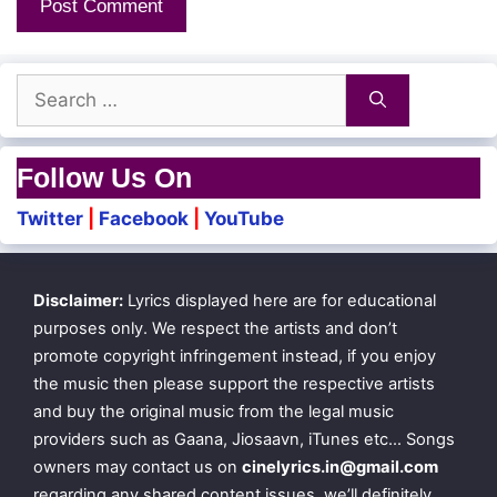
Unnaiye Paarkka Nenjam Kenjiyadhe!
Search
Naan Enna Seiven Ammaa Aa… Aaa…
for:
Kenjiyadhe Aaahaa… Aaa…
Follow Us On
Uyirum Udalum Than Kenjiyadhe!
Twitter
|
Facebook
|
YouTube
Unnaiye Paarkka Nenjam Kenjiyadhe!
Disclaimer:
Lyrics displayed here are for educational
Naan Enna Seiven Ammaa Aa… Aaa…
purposes only. We respect the artists and don’t
promote copyright infringement instead, if you enjoy
the music then please support the respective artists
Oh! Mannil Mazhai Polave
and buy the original music from the legal music
providers such as Gaana, Jiosaavn, iTunes etc… Songs
Adi Onraai Naam Seralam
owners may contact us on
cinelyrics.in@gmail.com
Namakke Oru Theevinai
regarding any shared content issues, we’ll definitely