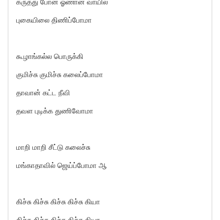
கருத்து போன ஓணான் வாயில்
புகையிலை திணிப்போமா
கூழாங்கல்ல பொருக்கி
குமிச்சு குமிச்சு கலைப்போமா
தாவான் கட்ட நீவி
தவள புடிக்க துணிவோமா
மாறி மாறி சீட்டு கலைச்சு
மங்காதாவில் ஜெய்ப்போமா ஆ
கிச்சு கிச்சு கிச்சு கிச்சு கியா
கிச்சு கிச்சு கிச்சு கிச்சு கியா