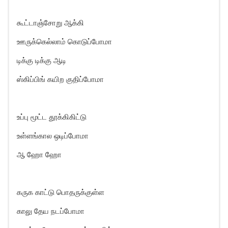
கூட்டாஞ்சோறு ஆக்கி
ஊருக்கெல்லாம் கொடுப்போமா
டிக்கு டிக்கு ஆடி
ஸ்கிப்பிங் கயிற குதிப்போமா
உப்பு மூட்ட தூக்கிகிட்டு
உள்ளங்கால ஒடிப்போமா
ஆ ஹோ ஹோ
கருக காட்டு பொதருக்குள்ள
காலு தேய நடப்போமா