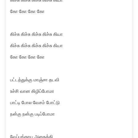
கோ கோ கோ கோ
கிச்சு கிச்சு கிச்சு கிச்சு கியா
கிச்சு கிச்சு கிச்சு கிச்சு கியா
கோ கோ கோ கோ
பட்டத்துக்கு மாஞ்சா தடவி
உச்சி வான கிழிப்போமா
பாட்டி போல வேசம் போட்டு
நன்கு நன்கு படிப்போமா
வேப்பங்காய அதைக்கி