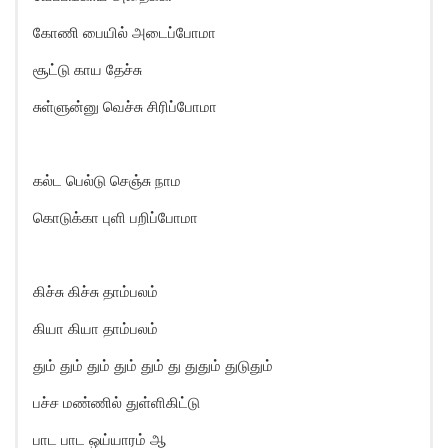
கோணி பையில் அடைப்போமா
சூட்டு காய தேச்சு
சுள்ளுன்னு வெச்சு சிரிப்போமா
கல்ட பெல்டு செஞ்சு நாம
கொடுக்கா புளி பறிப்போமா
கிச்சு கிச்சு தாம்பலம்
கியா கியா தாம்பலம்
தும் தும் தும் தும் தும் து துதும் துடுதும்
பச்ச மண்ணில் துள்ளிகிட்டு
பாட பாட ஒய்யாரம் ஆ