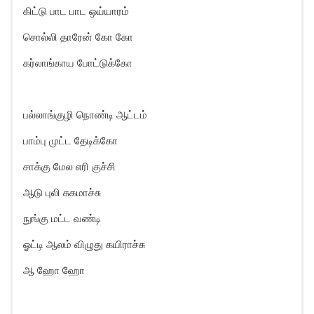
கிட்டு பாட பாட ஒய்யாரம்
சொல்லி தாரேன் கோ கோ
கர்லாங்காய போட்டுக்கோ
பல்லாங்குழி நொண்டி ஆட்டம்
பாம்பு முட்ட தேடிக்கோ
சாக்கு மேல எரி குச்சி
ஆடு புலி சுகமாச்சு
நுங்கு மட்ட வண்டி
ஓட்டி ஆலம் விழுது கயிராச்சு
ஆ ஹோ ஹோ