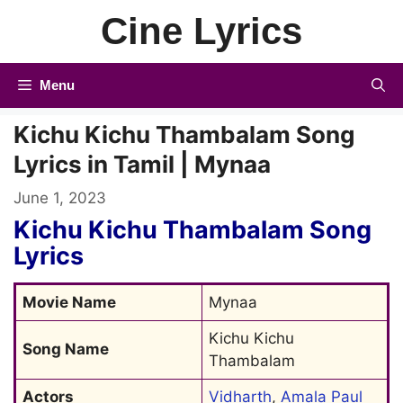
Skip
Cine Lyrics
to
content
Menu
Kichu Kichu Thambalam Song
Lyrics in Tamil | Mynaa
June 1, 2023
Kichu Kichu Thambalam Song
Lyrics
Movie Name
Mynaa
Kichu Kichu 
Song Name
Thambalam
Actors
Vidharth
, 
Amala Paul