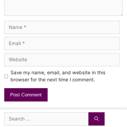
Saakku mela yeri kuchi
Aadu puli sugamaachu
Name
Nungu matta vandi otti
Aalam vizhuthu kayiraachu
Email
Aaah.. ho ho..
Website
Kichu kichu kichu kichu kiyaa
Save my name, email, and website in this
Kichu kichu kichu kichu kiyaa
browser for the next time I comment.
Ko ko.. ko ko..
Kichu kichu kichu kichu kiyaa
Search
Kichu kichu kichu kichu kiyaa
for: