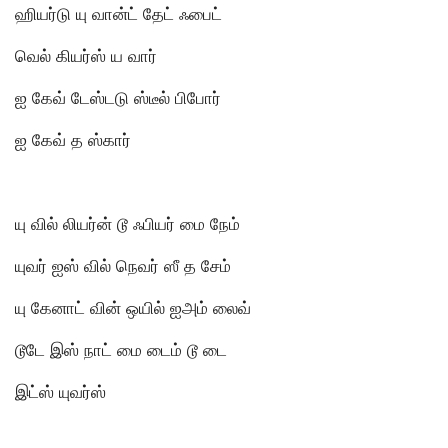
ஹியர்டு யு வான்ட் தேட் ஃபைட்
வெல் கியர்ஸ் ய வார்
ஐ கேவ் டேஸ்டடு ஸ்டீல் பிபோர்
ஐ கேவ் த ஸ்கார்
யு வில் லியர்ன் டூ ஃபியர் மை நேம்
யுவர் ஐஸ் வில் நெவர் ஸீ த சேம்
யு கேனாட் வின் ஒயில் ஐஅம் லைவ்
டூடே இஸ் நாட் மை டைம் டூ டை
இட்ஸ் யுவர்ஸ்