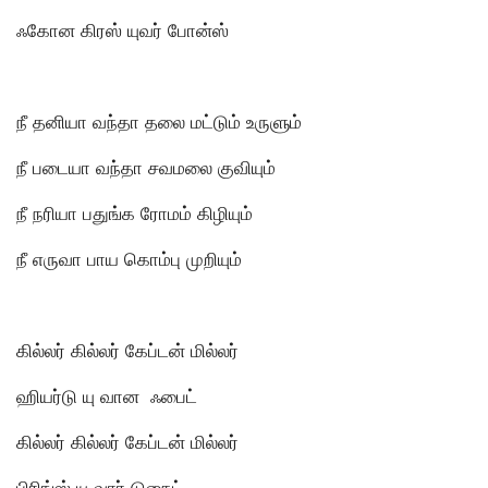
ஃகோன கிரஸ் யுவர் போன்ஸ்
நீ தனியா வந்தா தலை மட்டும் உருளும்
நீ படையா வந்தா சவமலை குவியும்
நீ நரியா பதுங்க ரோமம் கிழியும்
நீ எருவா பாய கொம்பு முறியும்
கில்லர் கில்லர் கேப்டன் மில்லர்
ஹியர்டு யு வான ஃபைட்
கில்லர் கில்லர் கேப்டன் மில்லர்
பிரிங்ஸ் யு வார் டுநைட்