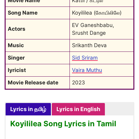
Movie Name
Kattil / கட்டில்
Song Name
Koyililea (கோயிலிலே)
EV Ganeshbabu, 
Actors
Srusht Dange
Music
Srikanth Deva
Singer
Sid Sriram
lyricist
Vaira Muthu
Movie Release date
2023
Lyrics in தமிழ்
Lyrics in English
Koyililea Song Lyrics in Tamil