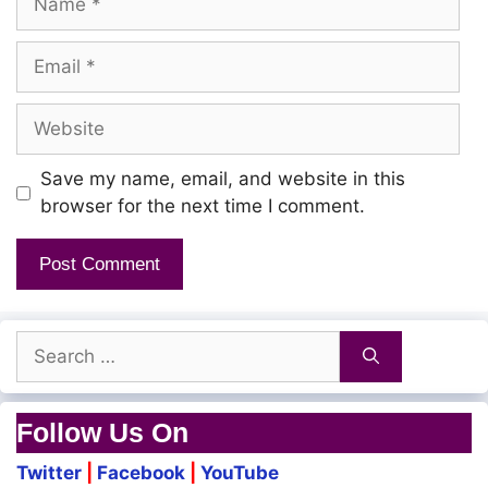
Theivatthin Mozhi Keatkum
Email
Kuudatthil Sevi Saaitthaal
Kummiyadip Pattu Varum
Website
Adukkalaiyi Nygarungal
Ammaavin Vaasam Varum
Save my name, email, and website in this
browser for the next time I comment.
Padipadiyaai Earungal
Parambariyin Suudu Varaum
Silambadi yenna
Search
for:
Uriyadi Yenna
Follow Us On
Kalmisham Illaa
Twitter
|
Facebook
|
YouTube