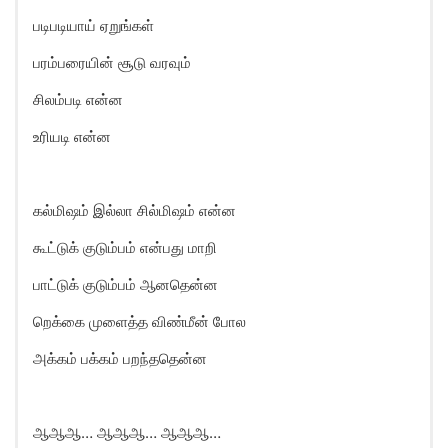
படிபடியாய் ஏறுங்கள்
பரம்பரையின் சூடு வரவும்
சிலம்படி என்ன
உரியடி என்ன
கல்மிஷம் இல்லா சில்மிஷம் என்ன
கூட்டுக் குடும்பம் என்பது மாறி
பாட்டுக் குடும்பம் ஆனதென்ன
றெக்கை முளைத்த விண்மீன் போல
அக்கம் பக்கம் பறந்ததென்ன
ஆஆஆ… ஆஆஆ… ஆஆஆ…