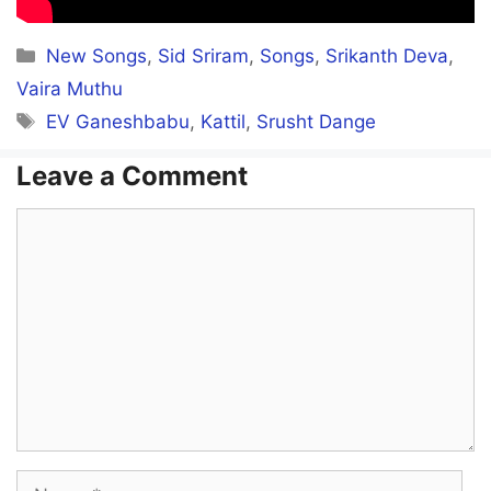
Pengal Ellaam Pushpangal
Categories
New Songs
,
Sid Sriram
,
Songs
,
Srikanth Deva
,
Vaira Muthu
Vaaimozhiyea Manthirangal
Tags
EV Ganeshbabu
,
Kattil
,
Srusht Dange
Vaazhven Vazhipaadu
Leave a Comment
Comment
Koyililea Kudiyirunthoom Naangal
Angea Kudiyiruntha
Ellaarum Theivangal
Thaalaelo Thaalaelo Laali Laali
Sengallaith Thattungal
Name