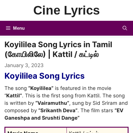
Skip
Cine Lyrics
to
content
Menu
Koyililea Song Lyrics in Tamil
(கோயிலிலே) | Kattil / கட்டில்
January 3, 2023
Koyililea Song Lyrics
The song
“Koyililea”
is featured in the movie
“
Kattil”
. This is the first song from Kattil. The song
is written by
“Vairamuthu”
, sung by Sid Sriram and
composed by
“Srikanth Deva”
. The film stars
“EV
Ganeshpa and Srushti Dange”