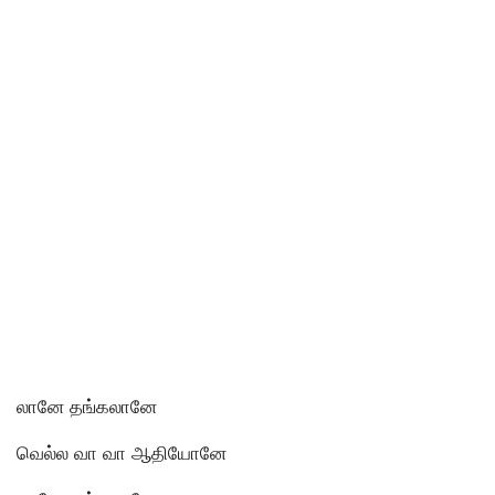
லானே தங்கலானே
வெல்ல வா வா ஆதியோனே