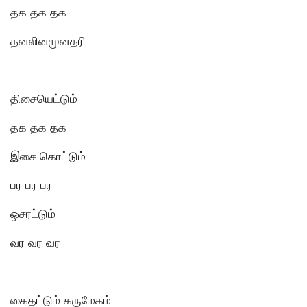
தக தக தக
தனலினமுனதரி
திசையெட்டும்
தக தக தக
இசை கொட்டும்
பர பர பர
ஒசரட்டும்
வர வர வர
கைதட்டும் கருமேகம்