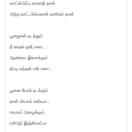
வாட்ஸ்அப்பு வானதி நான்
அந்த வாட்டர்மெலான் வாரிசும் நான்
பூஜைகள் நடத்தும்
நீ காதல் குடோனா…
ஆண்மை இசைக்கும்
நீயடி எந்தன் மடோனா..
பூனை போல் நடக்கும்
நான் மியாவ் கலீஃபா…
ஈரமாய் அழைக்கும்
ஈசிஆர் இஞ்சிமரப்பா