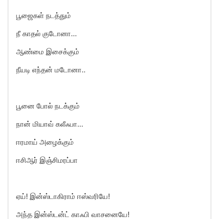
பூஜைகள் நடத்தும்
நீ காதல் குடோனா…
ஆண்மை இசைக்கும்
நீயடி எந்தன் மடோனா..
பூனை போல் நடக்கும்
நான் மியாவ் கலீஃபா…
ஈரமாய் அழைக்கும்
ஈசிஆர் இஞ்சிமரப்பா
ஏய்! இன்ஸ்டாகிராம் ஈஸ்வரியே!
அந்த இன்ஸ்டன்ட் காஃபி வாசனையே!