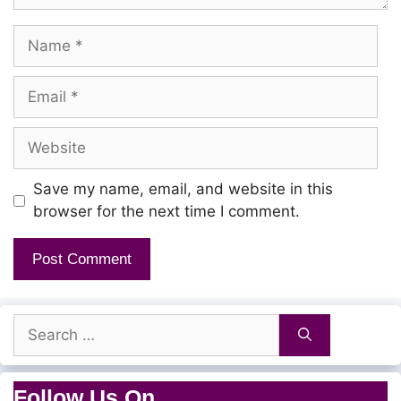
Hey! Appleu Nee…
Name
Isaac Newton Naan…
Maama Mela Vizhu
Email
Puvi Eerpa Kudu…
Website
Hey Apple Pola
Save my name, email, and website in this
Naa Solo Illa
browser for the next time I comment.
Andha Androidu Naan
Pothu Sevagi Naan…
Search
Naan Bestu Driver
for:
Nee Uber Ola
Follow Us On