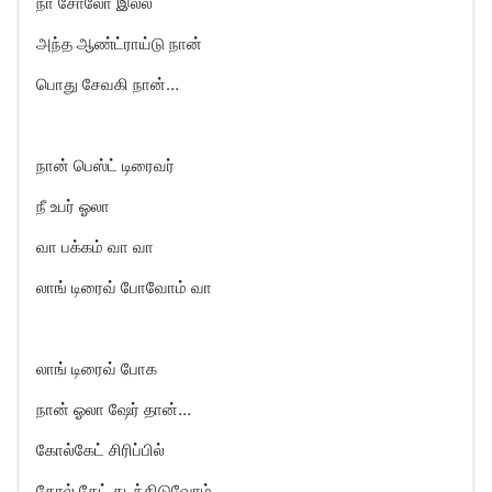
நா சோலோ இல்ல
அந்த ஆண்ட்ராய்டு நான்
பொது சேவகி நான்…
நான் பெஸ்ட் டிரைவர்
நீ உபர் ஓலா
வா பக்கம் வா வா
லாங் டிரைவ் போவோம் வா
லாங் டிரைவ் போக
நான் ஓலா ஷேர் தான்…
கோல்கேட் சிரிப்பில்
கோல் கேட் கடந்திடுவோம்…