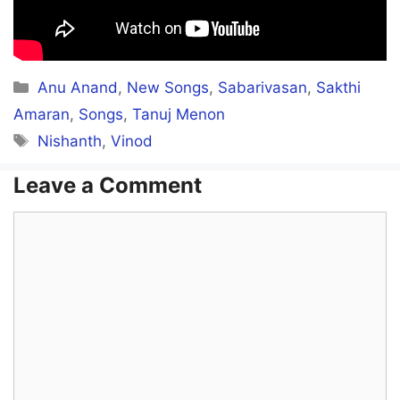
Neeyadi Endhan Madonaa..
Poonai Pol Nadakum
Categories
Anu Anand
,
New Songs
,
Sabarivasan
,
Sakthi
Naan Meow Khalifa…
Amaran
,
Songs
,
Tanuj Menon
Tags
Nishanth
,
Vinod
Eeramaai Azhaikkum
ECR Injimarappa
Leave a Comment
Comment
Hey! Instagram Eshwariye
Andha Instant Coffe Vaasanaiye
Ponmeni Thenadaiyae
Naanum Kaattuvaasi Vaa Veliyae