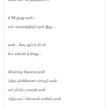
நீ 96 ஜானு தான்…
ராம் அணைத்திடும் நாள் இது….
நான்… லேடி சூப்பர் ஸ்டார்
போ வரியில் நீ நில்லு…
லிப்லாக்கு தேவதை நான்
அந்த டிக்கிலோனா டீச்சரும் நான்
வாட்ஸ்அப்பு வானதி நான்
அந்த வாட்டர்மெலான் வாரிசும் நான்