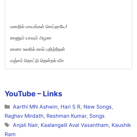
மனதில் மாயங்கள் செய்தாயே!
காணும் யாவும் அழகா
கானா உலகில் கால் பதித்தேன்
மஞ்சம் தொட்டு தென்றல் வீச
Lottery Penne Song Lyrics in
English
Pennai Vandha Kanave!
YouTube – Links
Vinnindru Pozhivadhenna!
Categories
Aarthi MN Ashwin
,
Hari S R
,
New Songs
,
Mannil Undhan Pozhival
Raghav Mirdath
,
Reshman Kumar
,
Songs
Tags
Anjali Nair
,
Kaalangalil Aval Vasantham
,
Kaushik
En Nenjam Nanigiradhey
Ram