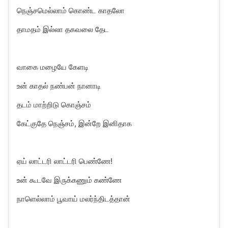
நெஞ்சமெல்லாம் கொண்ட காதலோ
தாமதம் இல்லா தகவலை தேட
வாகை மழையே கேளடி
உன் காதல் நண்பன் நானாடி
தடம் மாற்றிடு கொஞ்சம்
கேட்குதே நெஞ்சம், இன்றே இனிதாக
ஏய் லாட்டரி லாட்டரி பெண்ணே!
உன் கூடவே இருக்கணும் கண்ணே
நாளெல்லாம் பூவாய் மலர்ந்திடத்தான்