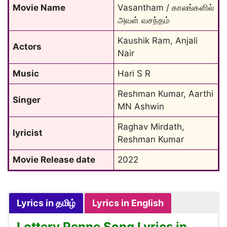
Movie Name
Vasantham / காலங்களில் 
அவள் வசந்தம்
Kaushik Ram, Anjali 
Actors
Nair
Music
Hari S R
Reshman Kumar, Aarthi 
Singer
MN Ashwin
Raghav Mirdath, 
lyricist
Reshman Kumar
Movie Release date
2022
Lyrics in தமிழ்
Lyrics in English
Lottery Penne Song Lyrics in