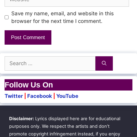
Manjam Thottu Thendral Veesa
Save my name, email, and website in this
browser for the next time I comment.
Ey Lottery Lottery Penney!
Un Koodavey Irukkanum Kanney!
Naalellam Poovai Malarndhidathan
Search
for:
Mittai Kuyil Neeyadi Maaney!
Follow Us On
Saaral mazhai Veesidum Theaney!
Twitter
|
Facebook
|
YouTube
Naan Pirandhadhu Unnidam
Serndhida than
Disclaimer:
Lyrics displayed here are for educational
purposes only. We respect the artists and don’t
Neerilladha Thaamarai
promote copyright infringement instead, if you enjoy