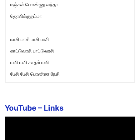
மஞ்சள் பொண்ணு வந்தா
ஜொலிக்குதம்மா
மாசி மாசி பாசி பாசி
காட்டுவாசி பாட்டுவாசி
ஈஸி ஈஸி காதல் ஈஸி
பேசி பேசி பொண்ண நேசி
Maasi Maasi Song Lyrics in
English
Maasimmaasi paasippaasi
YouTube –
Links
Kaattuvaasi paattuvaasi
Easy easy kaadhal easy
Pesi pesi ponna naesi