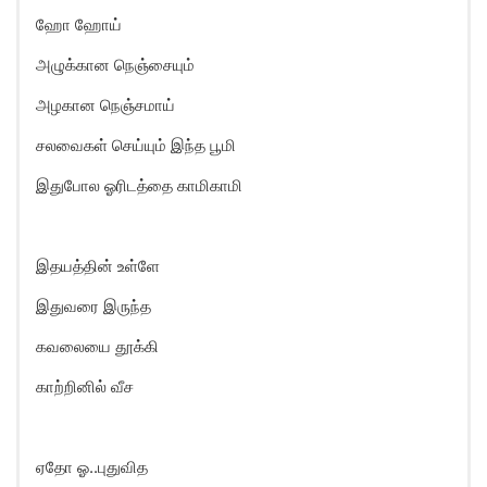
ஹோ ஹோய்
அழுக்கான நெஞ்சையும்
அழகான நெஞ்சமாய்
சலவைகள் செய்யும் இந்த பூமி
இதுபோல ஓரிடத்தை காமிகாமி
இதயத்தின் உள்ளே
இதுவரை இருந்த
கவலையை தூக்கி
காற்றினில் வீச
ஏதோ ஓ..புதுவித