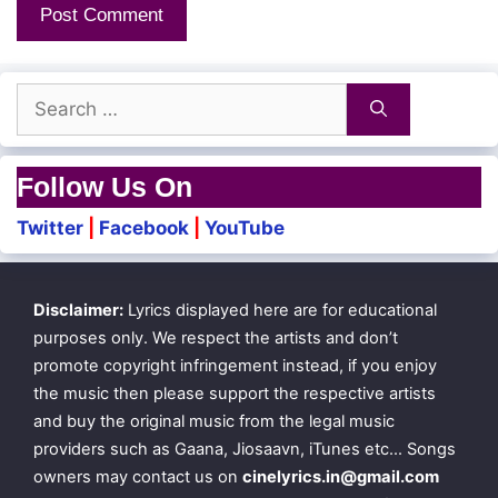
Mugam moodi illaamal
Search
Mugathodu vaazhndhida
for:
Ubadhesam seiyum intha nature
Follow Us On
Nature pol edhu nalla teacher
Twitter
|
Facebook
|
YouTube
Mooppadaindhaarkkum
Disclaimer:
Lyrics displayed here are for educational
Vaalibam thirunbum
purposes only. We respect the artists and don’t
Pooppadaindhaar pol
promote copyright infringement instead, if you enjoy
the music then please support the respective artists
Paruvamum arumbum
and buy the original music from the legal music
Oho idhu oru pudhu
providers such as Gaana, Jiosaavn, iTunes etc… Songs
owners may contact us on
cinelyrics.in@gmail.com
Adhisaya naal thaano.