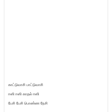
காட்டுவாசி பாட்டுவாசி
ஈஸி ஈஸி காதல் ஈஸி
பேசி பேசி பொண்ண நேசி