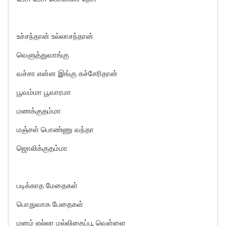
உச்சந்தான் உல்லாசந்தான்
வெளுத்துவாங்கு
வச்சா என்ன இங்கு கச்சேரிதான்
பூவம்மா பூவாரமா
மணக்குதம்மா
மஞ்சள் பொண்ணு வந்தா
ஜொலிக்குதம்மா
படிக்காத மேதைகள்
பொதுவாக பேதைகள்
மனம் எல்லா மல்லிகைப்பூ வெள்ளை