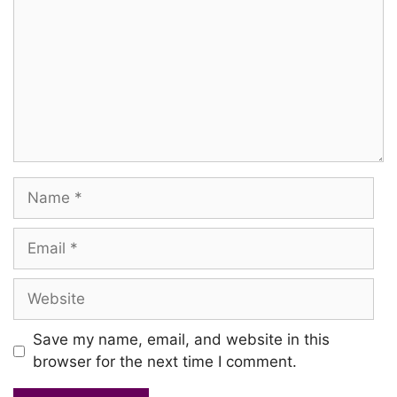
Uchandhaan ullaasandhaan
Veluthuvaangu
Vecha enna ingu kacherithaan
Poovammaa poovaarammaa
Name
Manakkudhammaa
Manjal ponnu vandhaa jolikkudhammaa..
Email
Website
Padikkaadha medhaigal
Podhuvaaga pedhaigal
Save my name, email, and website in this
Manam ellaa malliga poo vella
browser for the next time I comment.
Vayadhaana podhum kooda pilla..