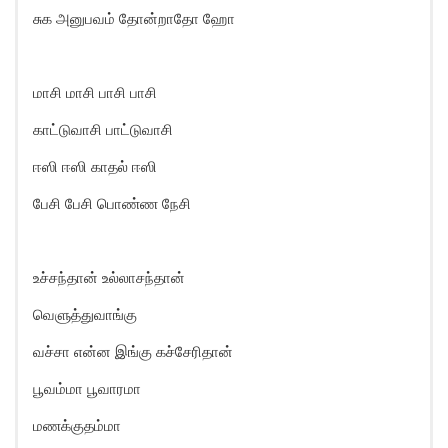
சுக அனுபவம் தோன்றாதோ ஹோ
மாசி மாசி பாசி பாசி
காட்டுவாசி பாட்டுவாசி
ஈஸி ஈஸி காதல் ஈஸி
பேசி பேசி பொண்ண நேசி
உச்சந்தான் உல்லாசந்தான்
வெளுத்துவாங்கு
வச்சா என்ன இங்கு கச்சேரிதான்
பூவம்மா பூவாரமா
மணக்குதம்மா