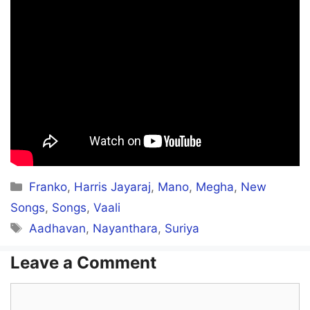
Uchandhaan ullaasandhaan
Veluthuvaangu
Vecha enna ingu kacherithaan
Poovammaa poovaarammaa
Manakkudhammaa
Manjal ponnu vandhaa jolikkudhammaa..
Categories
Franko
,
Harris Jayaraj
,
Mano
,
Megha
,
New
Songs
,
Songs
,
Vaali
Tags
Aadhavan
,
Nayanthara
,
Suriya
Maasimmaasi paasippaasi
Kaattuvaasi paattuvaasi
Leave a Comment
Easy easy kaadhal easy
Comment
Pesi pesi ponna naesi