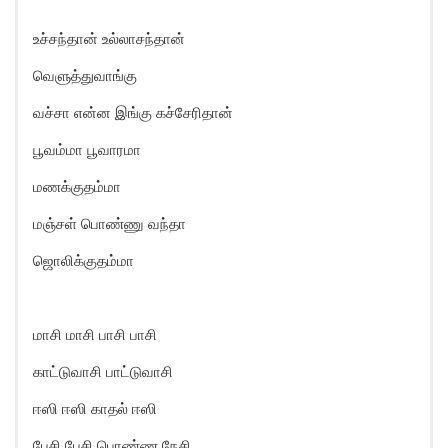
உச்சந்தான் உல்லாசந்தான்
வெளுத்துவாங்கு
வச்சா என்ன இங்கு கச்சேரிதான்
பூவம்மா பூவாரமா
மணக்குதம்மா
மஞ்சள் பொண்ணு வந்தா
ஜொலிக்குதம்மா
மாசி மாசி பாசி பாசி
காட்டுவாசி பாட்டுவாசி
ஈஸி ஈஸி காதல் ஈஸி
பேசி பேசி பொண்ண நேசி