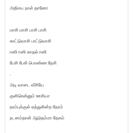
அதிசய நாள் தானோ
மாசி மாசி பாசி பாசி
காட்டுவாசி பாட்டுவாசி
ஈஸி ஈஸி காதல் ஈஸி
பேசி பேசி பொண்ண நேசி
.
அடி வாடை வீசியே
குளிரென்னும் ஊசியா
நரம்புக்குள் ஏத்துகின்ற நேரம்
நடனம்தான் ஆடுதம்மா தேகம்