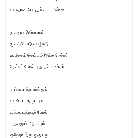
வயதான போதும் கூட பிள்ளை
முகமூடி இல்லாமல்
முகத்தோடு வாழ்ந்திட
உபதேசம் செய்யும் இந்த நேச்சர்
நேச்சர் போல் ஏது நல்ல டீச்சர்
மூப்படைந்தாற்க்கும்
வாலிபம் திரும்பும்
பூப்படைந்தாற் போல்
பருவமும் அரும்பும்
ஓஹோ.இது ஒரு புது