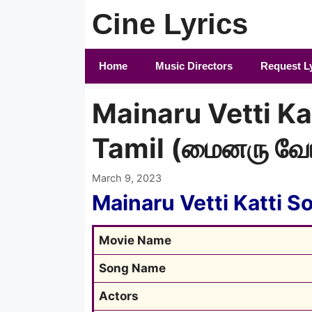
Skip
Cine Lyrics
to
content
Home
Music Directors
Request L
Mainaru Vetti Kat
Tamil (மைனரு வேட்
March 9, 2023
Mainaru Vetti Katti S
Movie Name
Song Name
Actors