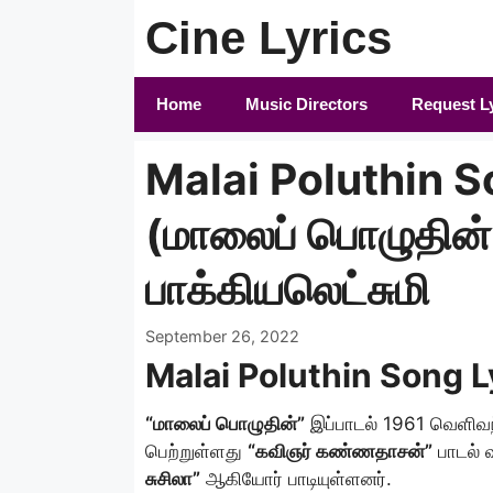
Skip
Cine Lyrics
to
content
Home
Music Directors
Request L
Malai Poluthin S
(மாலைப் பொழுதின
பாக்கியலெட்சுமி
September 26, 2022
Malai Poluthin Song L
“மாலைப் பொழுதின்”
இப்பாடல் 1961 வெளிவ
பெற்றுள்ளது
“கவிஞர் கண்ணதாசன்”
பாடல்
சுசிலா”
ஆகியோர் பாடியுள்ளனர்.