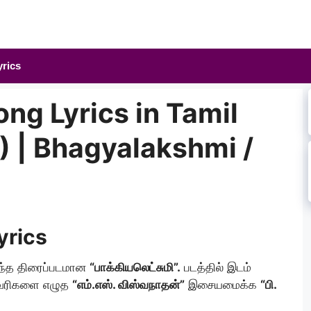
yrics
ong Lyrics in Tamil
்) | Bhagyalakshmi /
yrics
ந்த திரைப்படமான
“பாக்கியலெட்சுமி”.
படத்தில் இடம்
 வரிகளை எழுத
“எம்.எஸ். விஸ்வநாதன்”
இசையமைக்க
“பி.