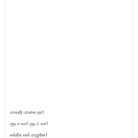
மாலதி மாலை தா!
சூடா வா! சூடா வா!
எங்கே என் ராஜனே!