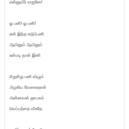
என்னுயிர் ராஜனே!
ஓ பனி! ஓ பனி!
ஏன் இந்த கடும்பனி
ஆயினும் ஆயினும்
உன்மடி நான் இனி
சிறுசிறு பனி விழும்
அழகிய வேளைதான்
அன்னவன் ஞாபகம்
வெப்பத்தை வீசுதே