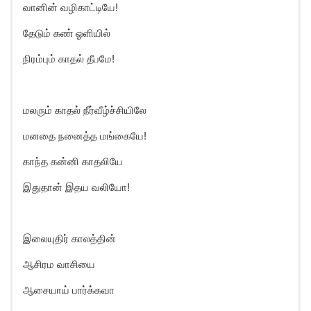
வானின் வழிகாட்டியே!
தேடும் கண் ஓளியில்
நிரம்பும் காதல் தீபமே!
மலரும் காதல் நீர்வீழ்ச்சியிலே
மனதை நனைத்த மங்கையே!
காந்த கன்னி காதலியே
இதுதான் இதய வலியோ!
இலையுதிர் காலத்தின்
ஆசிரம வாசியை
ஆசையாய் பார்க்கவா