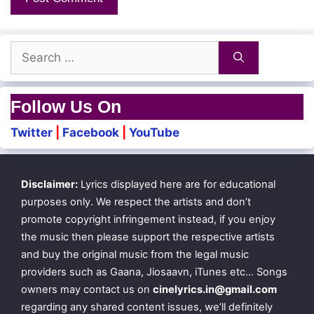
Kaatru Thaduthaal Thagumo!
Search
Swapnika Chaitrika
for:
En Priyaa Netrikaa
Follow Us On
Sooda Vaa! Sooda Vaa!
Twitter
|
Facebook
|
YouTube
Maamalar Rajane!
Disclaimer:
Lyrics displayed here are for educational
Maamazhai Megame!
purposes only. We respect the artists and don’t
Maamazhai Megame!
promote copyright infringement instead, if you enjoy
the music then please support the respective artists
Swamiyai Kooti Vaa
and buy the original music from the legal music
Vaaname Veenaiyaai
providers such as Gaana, Jiosaavn, iTunes etc… Songs
owners may contact us on
cinelyrics.in@gmail.com
Enkathai Meettavaa!
regarding any shared content issues, we’ll definitely