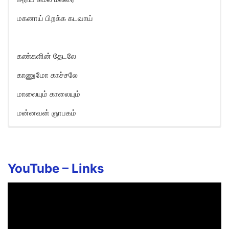
மகனாய் பிறக்க கடவாய்
கண்களின் தேடலே
காணுமோ காச்சலே
மாலையும் காலையும்
மன்னவன் ஞாபகம்
Malligaa Malligaa Song Lyrics in
English
Malligaa Malligaa
YouTube –
Links
Maalathi Maalai Thaa!
Sooda Vaa! Sooda Vaa!
Enge En Raajane?