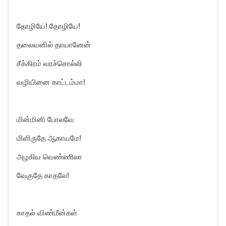
தோழியே! தோழியே!
தலைவனில் தாயானேன்
சீக்கிரம் வரச்சொல்லி
வழியினை காட்டம்மா!
மின்மினி போலவே
மிளிருதே ஆகாயமே!
அழகிய வெண்ணிலா
வேகுதே காதலே!
காதல் விண்மீன்கள்