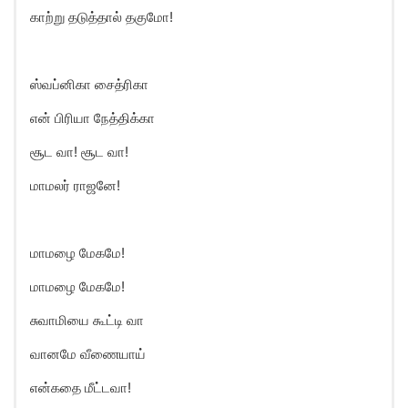
காற்று தடுத்தால் தகுமோ!
ஸ்வப்னிகா சைத்ரிகா
என் பிரியா நேத்திக்கா
சூட வா! சூட வா!
மாமலர் ராஜனே!
மாமழை மேகமே!
மாமழை மேகமே!
சுவாமியை கூட்டி வா
வானமே வீணையாய்
என்கதை மீட்டவா!