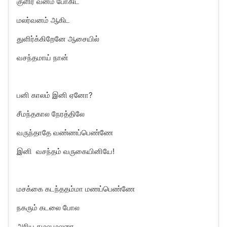
குளிர் வனம் போகிட
மலர்வனம் ஆகிட
துளிர்க்கிறேனே ஆசையில்
வசந்தமாய் நான்
பனி காலம் இனி ஏனோ?
சீமந்தகால நேரத்திலே
வருந்தாதே வண்ணப்பெண்ணே
இனி வசந்தம் வருகையினியே!
மசக்கை கடந்ததம்மா மணப்பெண்ணே
நகரும் கடலை போல
அரிய கமல மலரை