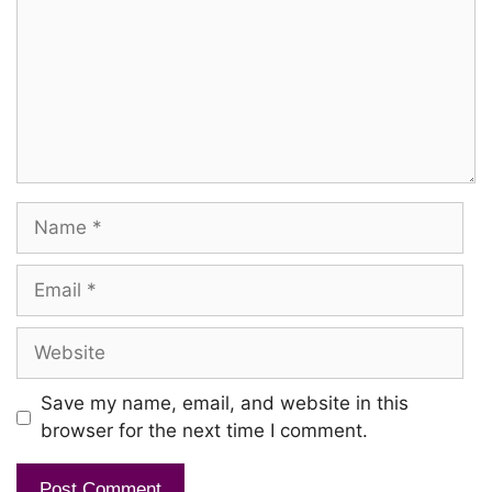
Naan Thara Vendume!
Kaathale Naanadaa
Yaathumaai Aanen
Aahaa Neelaveni
Name
Boomi Pookkum Kaalame!
Rajan Unai Sera
Email
Rajiyamaalum Rani Nee
Website
Munikal Vasikkum Thava Vanamaayin
Save my name, email, and website in this
Kaaman Ambu Pucume!
browser for the next time I comment.
Kaathal Poovin Vaasam