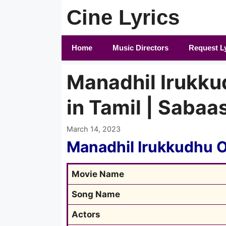
Skip
Cine Lyrics
to
content
Home
Music Directors
Request L
Manadhil Irukku
in Tamil | Sabaa
March 14, 2023
Manadhil Irukkudhu 
Movie Name
Song Name
Actors