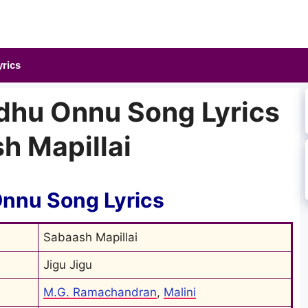
yrics
dhu Onnu Song Lyrics
sh Mapillai
Onnu Song
Lyrics
Sabaash Mapillai
Jigu Jigu
M.G. Ramachandran
, 
Malini