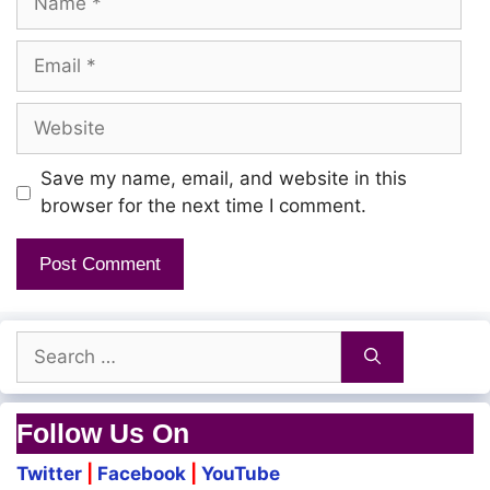
Vaan Kettan Nilavaaga
Nee Endhan Kanavaaga
Email
Thaedi Vandhadhenna
Website
Naan Ketta Varamaaga
Save my name, email, and website in this
browser for the next time I comment.
Nee Vandhaai Nijamaaga
Naam Endrum Unarvaaga
Kaalam Serthadhenna
Search
Oru vaanam Udainthu
for:
Iru Vaanam Varumo
Follow Us On
Mozhi Thungum Iravil
Twitter
|
Facebook
|
YouTube