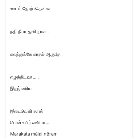
ஊடல் தோற்பதென்ன
நதி நீயா துளி நானா
கலந்துங்கே காதல் ஆகுதே
எழுத்திடவா…..
இதழ் வரியா
இடைவெளி தான்
பெண் உயிர் வலியா…
Marakata mālai nēram