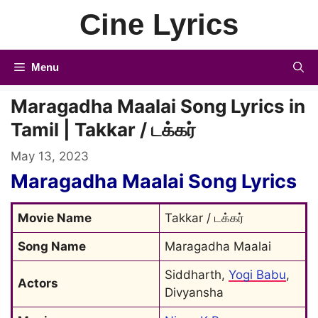
Skip
Cine Lyrics
to
content
Menu
Maragadha Maalai Song Lyrics in
Tamil | Takkar / டக்கர்
May 13, 2023
Maragadha Maalai Song Lyrics
Movie Name
Takkar / டக்கர்
Song Name
Maragadha Maalai
Siddharth, 
Yogi Babu
, 
Actors
Divyansha