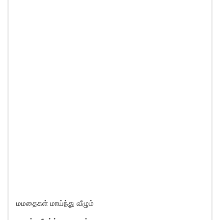
மமதைகள் மாய்ந்து வீழும்