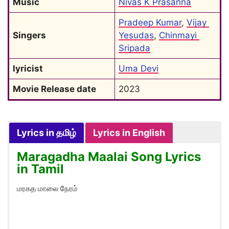
Music
Nivas K Prasanna
Pradeep Kumar
, 
Vijay 
Singers
Yesudas
, 
Chinmayi 
Sripada
lyricist
Uma Devi
Movie Release date
2023
Lyrics in தமிழ்
Lyrics in English
Maragadha Maalai Song Lyrics
in Tamil
மரகத மாலை நேரம்