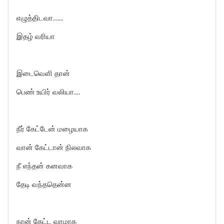
எழுத்திடவா…..
இதழ் வரியா
இடைவெளி தான்
பெண் உயிர் வலியா…
நீர் கேட்டேன் மழையாக
வான் கேட்டான் நிலவாக
நீ எந்தன் கனவாக
தேடி வந்ததென்ன
நான் கேட்ட வரமாக