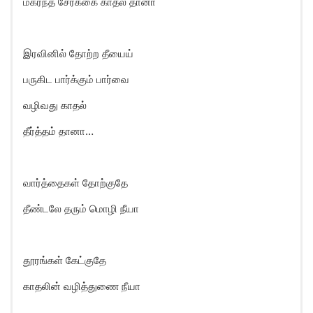
மகரந்த சேர்க்கை காதல் தானா
இரவினில் தோற்ற தீயைய்
பருகிட பார்க்கும் பார்வை
வழிவது காதல்
தீர்த்தம் தானா…
வார்த்தைகள் தோற்குதே
தீண்டலே தரும் மொழி நீயா
தூரங்கள் கேட்குதே
காதலின் வழித்துணை நீயா