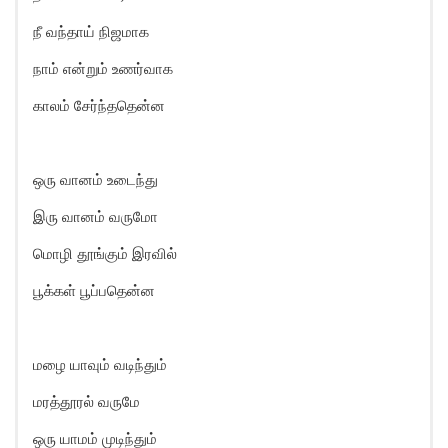
நீ வந்தாய் நிஜமாக
நாம் என்றும் உணர்வாக
காலம் சேர்ந்ததென்ன
ஒரு வானம் உடைந்து
இரு வானம் வருமோ
மொழி தூங்கும் இரவில்
பூக்கள் பூப்பதென்ன
மழை யாவும் வடிந்தும்
மரத்தூரல் வருமே
ஒரு யாமம் முடிந்தும்