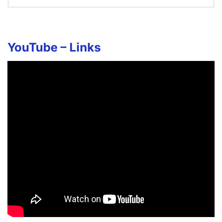
Maragadha Maalai Song Lyrics
in English
Maragadha Maalai Neram
YouTube –
Links
Mamathaigal Maindhu Veezhum
Magarandha Serkai Kaadhal Dhaana
Iravinil Thotra Theeyai
Parugida Paarkum Paaravi
Vazhirathu Kaadhal
Theertham Dhaana…
Vaarthaigal Thorkudhae