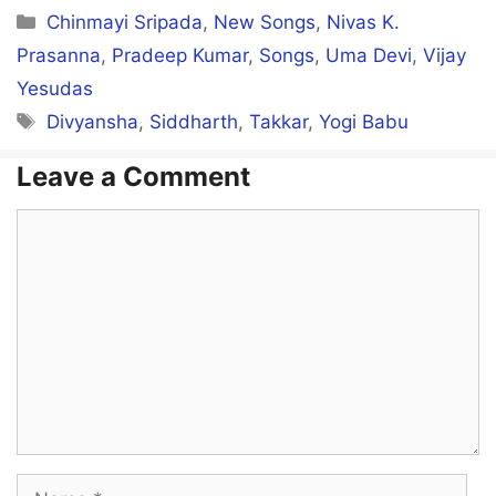
Theendalae Tharum Mozhi Neeyaa
Categories
Chinmayi Sripada
,
New Songs
,
Nivas K.
Prasanna
,
Pradeep Kumar
,
Songs
,
Uma Devi
,
Vijay
Yesudas
Dhoorangal Ketkuthey
Tags
Divyansha
,
Siddharth
,
Takkar
,
Yogi Babu
Kaadhalin Vazhithunai Neeya
Leave a Comment
Ezhuthidavaaaa…
Comment
Idhazh Variya
Idaiveli Dhaan
Pen Uyir Valiyaaaa…
Neer Ketten Mazhaiyaaga
Name