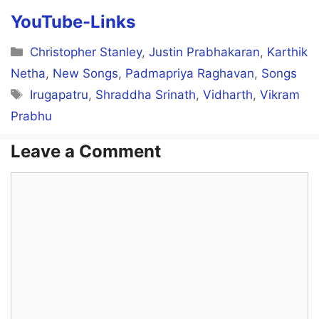
YouTube-Links
Categories
Christopher Stanley
,
Justin Prabhakaran
,
Karthik
Netha
,
New Songs
,
Padmapriya Raghavan
,
Songs
Tags
Irugapatru
,
Shraddha Srinath
,
Vidharth
,
Vikram
Prabhu
Leave a Comment
Comment