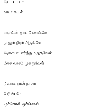
அட டட டடா
ஊடா கூடல்
காதலின் தூய அறையிலே
நானும் நீயும் அருகிலே
ஆசையா பார்த்து உருகுவேன்
மீசை வாசம் முகறுவேன்
நீ கான நான் நானா
பேரின்பமே
மூச்சொலி மூச்சொலி