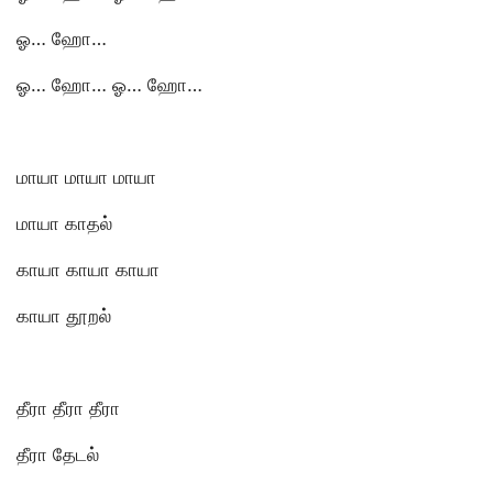
ஓ… ஹோ…
ஓ… ஹோ… ஓ… ஹோ…
மாயா மாயா மாயா
மாயா காதல்
காயா காயா காயா
காயா தூறல்
தீரா தீரா தீரா
தீரா தேடல்