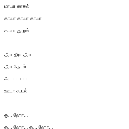
மாயா காதல்
காயா காயா காயா
காயா தூறல்
தீரா தீரா தீரா
தீரா தேடல்
அட டட டடா
ஊடா கூடல்
ஓ… ஹோ…
ஓ… ஹோ… ஓ… ஹோ…