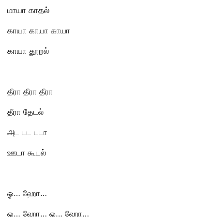
மாயா காதல்
காயா காயா காயா
காயா தூறல்
தீரா தீரா தீரா
தீரா தேடல்
அட டட டடா
ஊடா கூடல்
ஓ… ஹோ…
ஓ… ஹோ… ஓ… ஹோ…