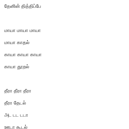
தேனின் தித்திப்பே
மாயா மாயா மாயா
மாயா காதல்
காயா காயா காயா
காயா தூறல்
தீரா தீரா தீரா
தீரா தேடல்
அட டட டடா
ஊடா கூடல்