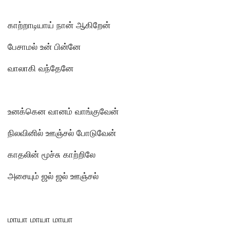
காற்றாடியாய் நான் ஆகிறேன்
பேசாமல் உன் பின்னே
வாலாகி வந்தேனே
உனக்கென வானம் வாங்குவேன்
நிலவினில் ஊஞ்சல் போடுவேன்
காதலின் மூச்சு காற்றிலே
அசையும் ஜல் ஜல் ஊஞ்சல்
மாயா மாயா மாயா