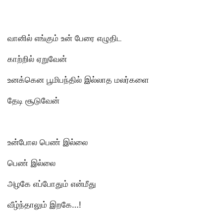
வானில் எங்கும் உன் பேரை எழுதிட
காற்றில் ஏறுவேன்
உனக்கென பூமிபந்தில் இல்லாத மலர்களை
தேடி சூடுவேன்
உன்போல பெண் இல்லை
பெண் இல்லை
அழகே எப்போதும் என்மீது
வீழ்ந்தாலும் இறகே…!